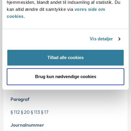
hjemmesiden, blandt andet til indsamling af statistik. Du
kan altid ændre dit samtykke via
vores side om
Dato for underskrift
cookies
.
06.07.2016
Vis detaljer
Offentliggørelsesdato
07.07.2016
Tillad alle cookies
Relateret infoRelateret info
Brug kun nødvendige cookies
Denne principafgørelse er kasseret den 4. juli 2019,
da den er erstattet af principafgørelse 40-19.
Paragraf
§ 112 § 20 § 113 § 17
Journalnummer