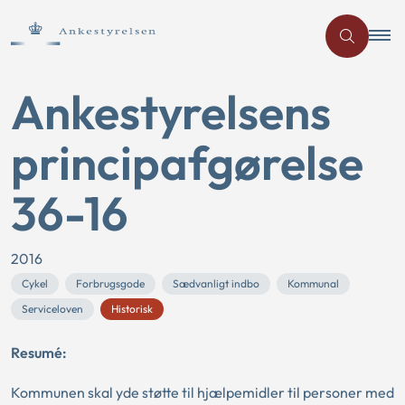
Ankestyrelsens
principafgørelse
36-16
2016
Cykel
Forbrugsgode
Sædvanligt indbo
Kommunal
Serviceloven
Historisk
Resumé:
Kommunen skal yde støtte til hjælpemidler til personer med