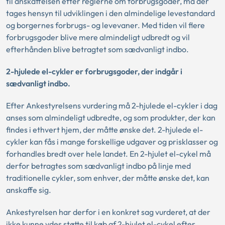
til anskaffelsen efter reglerne om forbrugsgoder, må der
tages hensyn til udviklingen i den almindelige levestandard
og borgernes forbrugs- og levevaner. Med tiden vil flere
forbrugsgoder blive mere almindeligt udbredt og vil
efterhånden blive betragtet som sædvanligt indbo.
2-hjulede el-cykler er forbrugsgoder, der indgår i
sædvanligt indbo.
Efter Ankestyrelsens vurdering må 2-hjulede el-cykler i dag
anses som almindeligt udbredte, og som produkter, der kan
findes i ethvert hjem, der måtte ønske det. 2-hjulede el-
cykler kan fås i mange forskellige udgaver og prisklasser og
forhandles bredt over hele landet. En 2-hjulet el-cykel må
derfor betragtes som sædvanligt indbo på linje med
traditionelle cykler, som enhver, der måtte ønske det, kan
anskaffe sig.
Ankestyrelsen har derfor i en konkret sag vurderet, at der
ikke kunne ydes støtte til køb af 2-hjulet el-cykel efter