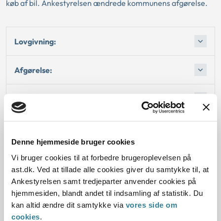
køb af bil. Ankestyrelsen ændrede kommunens afgørelse.
Lovgivning:
Afgørelse:
1. Baggrund for at behandle sagen principielt
2. Reglerne
Denne hjemmeside bruger cookies
4. Den konkrete afgørelse
Vi bruger cookies til at forbedre brugeroplevelsen på
ast.dk. Ved at tillade alle cookies giver du samtykke til, at
Ankestyrelsen samt tredjeparter anvender cookies på
Begrundelse for afgørelsen
hjemmesiden, blandt andet til indsamling af statistik. Du
kan altid ændre dit samtykke via
vores side om
cookies
.