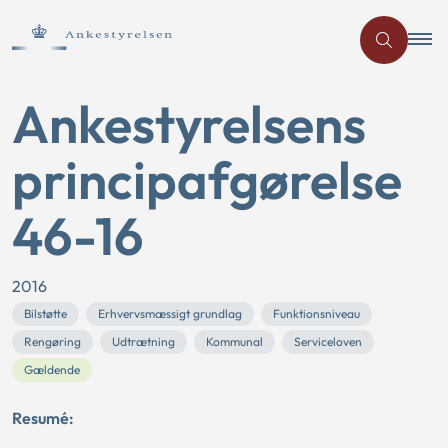
Ankestyrelsens
principafgørelse
46-16
2016
Bilstøtte
Erhvervsmæssigt grundlag
Funktionsniveau
Rengøring
Udtrætning
Kommunal
Serviceloven
Gældende
Resumé: