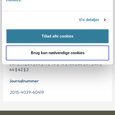
Dato for underskrift
21.07.2016
Vis detaljer
Offentliggørelsesdato
Tillad alle cookies
22.07.2016
Paragraf
Brug kun nødvendige cookies
§ 37 § 41 § 36 § 38 § 11 § 40 § 43 § 13a § 25 § 39 § 35 §
44 § 42 § 2
Journalnummer
2015-4029-60419