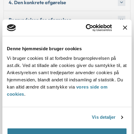
4. Den konkrete afgørelse
Begrundelsen for afgørelsen
Bemærkninger til klagen
Denne hjemmeside bruger cookies
Vi bruger cookies til at forbedre brugeroplevelsen på
ast.dk. Ved at tillade alle cookies giver du samtykke til, at
Dato for underskrift
Ankestyrelsen samt tredjeparter anvender cookies på
hjemmesiden, blandt andet til indsamling af statistik. Du
17.05.2016
kan altid ændre dit samtykke via
vores side om
cookies
.
Offentliggørelsesdato
18.05.2016
Vis detaljer
Paragraf