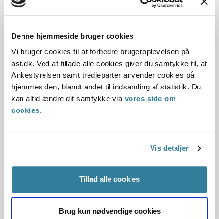
understøttede borgerens forklaring, og at borgeren ikke var
fremkommet med yderligere oplysninger, der kunne
begrunde hans sygdom.
Denne hjemmeside bruger cookies
I en tredje sag var en aktivitetsparat mand udeblevet fra et
Vi bruger cookies til at forbedre brugeroplevelsen på
tilbud i juli måned. Borgerens læge havde sygemeldt ham i
ast.dk. Ved at tillade alle cookies giver du samtykke til, at
perioden fra den 27. maj 2016 til den 27. oktober 2016 på
Ankestyrelsen samt tredjeparter anvender cookies på
baggrund af flere lidelser.
hjemmesiden, blandt andet til indsamling af statistik. Du
kan altid ændre dit samtykke via
vores side om
Ankestyrelsens Beskæftigelsesudvalg vurderede, at
cookies
.
kommunen havde tilsidesat borgerens egen læges
udtalelse uden at have tilstrækkeligt grundlag for det.
Vis detaljer
Ankestyrelsens Beskæftigelsesudvalg bemærkede, at en
kommune ikke uden tilstrækkeligt grundlag kan tilsidesætte
egen læges sygemelding. Hvis kommunen er i tvivl om
Tillad alle cookies
holdbarheden af en lægeudtalelse, kan kommunen
indhente yderligere lægelige oplysninger, eventuelt ved
speciallægeundersøgelse, og herefter tilsidesætte
Brug kun nødvendige cookies