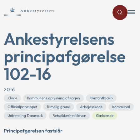
Ankestyrelsens
principafgørelse
102-16
2016
Klage
Kommunens oplysning af sagen
Kontanthjælp
Officialprincippet
Rimelig grund
Arbejdsskade
Kommunal
Udbetaling Danmark
Retssikkerhedsloven
Gældende
Principafgørelsen fastslår