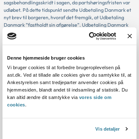
sagsbehandlingsskridt i sagen, da partshøringsfristen var
udløbet. På dette tidspunkt sendte Udbetaling Danmark et
nyt brev til borgeren, hvoraf det fremgik, at Udbetaling
Danmark ”fastholdt sin afgørelse”. Udbetaling Danmark
henviste til dagen efter udløbet af partshøringsfristen som
afgørelsesdato. Derefter sendte Udbetaling Danmark
sagen til Ankestyrelsen som en klagesag.
Denne hjemmeside bruger cookies
Ankestyrelsen kunne i den konkrete sag på baggrund af det
Vi bruger cookies til at forbedre brugeroplevelsen på
samlede forløb, herunder sagsbehandlingsfejlenes
ast.dk. Ved at tillade alle cookies giver du samtykke til, at
karakter og omfang, ikke udelukke, at det havde haft
Ankestyrelsen samt tredjeparter anvender cookies på
betydning for sagen, hvorfor Ankestyrelsen ophævede
hjemmesiden, blandt andet til indsamling af statistik. Du
afgørelsen og sendte sagen tilbage til Udbetaling Danmark.
kan altid ændre dit samtykke via
vores side om
cookies
.
Den konkrete sag
Vis detaljer
Lovgivning: