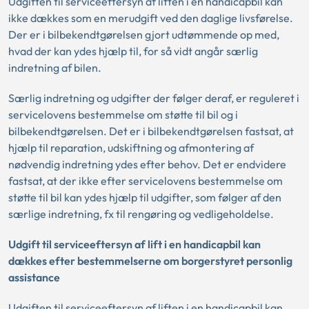
Udgiften til serviceeftersyn af liften i en handicapbil kan
ikke dækkes som en merudgift ved den daglige livsførelse.
Der er i bilbekendtgørelsen gjort udtømmende op med,
hvad der kan ydes hjælp til, for så vidt angår særlig
indretning af bilen.
Særlig indretning og udgifter der følger deraf, er reguleret i
servicelovens bestemmelse om støtte til bil og i
bilbekendtgørelsen. Det er i bilbekendtgørelsen fastsat, at
hjælp til reparation, udskiftning og afmontering af
nødvendig indretning ydes efter behov. Det er endvidere
fastsat, at der ikke efter servicelovens bestemmelse om
støtte til bil kan ydes hjælp til udgifter, som følger af den
særlige indretning, fx til rengøring og vedligeholdelse.
Udgift til serviceeftersyn af lift i en handicapbil kan
dækkes efter bestemmelserne om borgerstyret personlig
assistance
Udgiften til serviceeftersyn af liften i en handicapbil kan