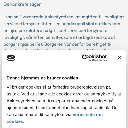
De konkrete sager
I sag nr. 1 vurderede Ankestyrelsen, at udgiften til lovpligtigt
serviceeftersyn af liften i en handicapbil skal dækkes som
en hjælperrelateret udgift, idet serviceeftersynet er
lovpligtigt, når liften benyttes som et arbejdsredskab af
borgers hjælper(e). Borgeren var derfor berettiget til
dækning af udgiften til serviceeftersyn af liften efter
servicelovens § 96 og udmålingsbekendtgørelsens § 10.
I sag nr. 2 vurderede Ankestyrelsen, at udgiften til ikke-
lovpligtigt serviceeftersyn af liften i en handicapbil ikke kan
Denne hjemmeside bruger cookies
dækkes som en merudgift, idet der i bilbekendtgørelsen er
Vi bruger cookies til at forbedre brugeroplevelsen på
gjort udtømmende op med, hvad der kan ydes hjælp til, for
ast.dk. Ved at tillade alle cookies giver du samtykke til, at
så vidt angår særlig indretning. Borgeren var derfor ikke
Ankestyrelsen samt tredjeparter anvender cookies på
berettiget til dækning af udgiften til serviceeftersyn.
hjemmesiden, blandt andet til indsamling af statistik. Du
kan altid ændre dit samtykke via
vores side om
cookies
.
Lovgivning: