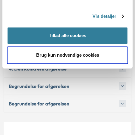
Afgørelse:
Vis detaljer
1. Baggrund for at behandle sagerne principielt
Tillad alle cookies
2. Reglerne
Brug kun nødvendige cookies
4. Den konkrete afgørelse
Begrundelse for afgørelsen
Begrundelse for afgørelsen