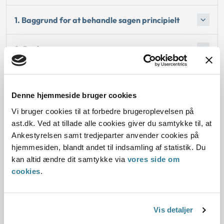
1. Baggrund for at behandle sagen principielt
2. Reglerne
4. Den konkrete afgørelse
Denne hjemmeside bruger cookies
Vi bruger cookies til at forbedre brugeroplevelsen på
ast.dk. Ved at tillade alle cookies giver du samtykke til, at
Dato for underskrift
Ankestyrelsen samt tredjeparter anvender cookies på
hjemmesiden, blandt andet til indsamling af statistik. Du
06.06.2016
kan altid ændre dit samtykke via
vores side om
cookies
.
Offentliggørelsesdato
07.06.2016
Vis detaljer
Paragraf