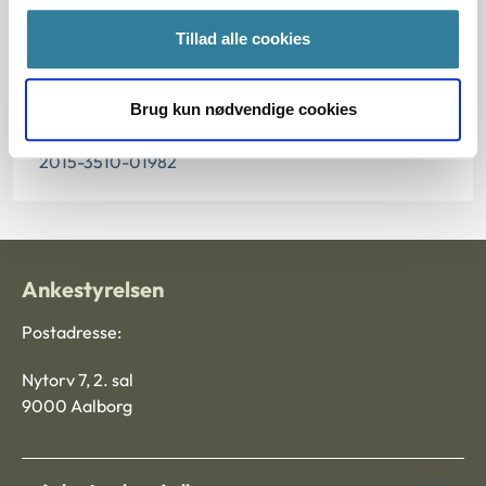
Tillad alle cookies
§ 129 § 13 § 105 § 66 § 5 § 4 § 107 § 12 § 6 § 108 § 3 §
108s § 108t
Brug kun nødvendige cookies
Journalnummer
2015-3510-01982
Ankestyrelsen
Postadresse:
Nytorv 7, 2. sal
9000 Aalborg