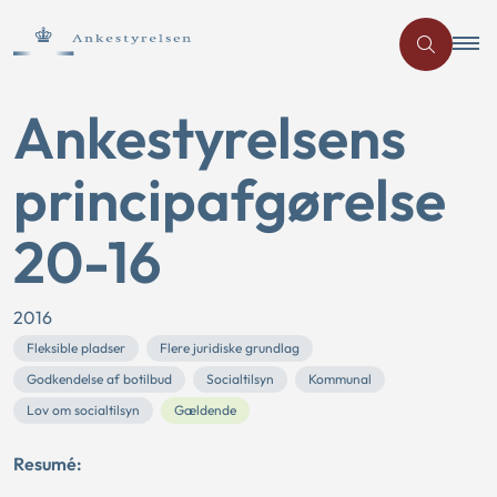
Ankestyrelsens
principafgørelse
20-16
2016
Fleksible pladser
Flere juridiske grundlag
Godkendelse af botilbud
Socialtilsyn
Kommunal
Lov om socialtilsyn
Gældende
Resumé: