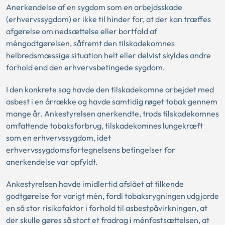
Anerkendelse af en sygdom som en arbejdsskade
(erhvervssygdom) er ikke til hinder for, at der kan træffes
afgørelse om nedsættelse eller bortfald af
méngodtgørelsen, såfremt den tilskadekomnes
helbredsmæssige situation helt eller delvist skyldes andre
forhold end den erhvervsbetingede sygdom.
I den konkrete sag havde den tilskadekomne arbejdet med
asbest i en årrække og havde samtidig røget tobak gennem
mange år. Ankestyrelsen anerkendte, trods tilskadekomnes
omfattende tobaksforbrug, tilskadekomnes lungekræft
som en erhvervssygdom, idet
erhvervssygdomsfortegnelsens betingelser for
anerkendelse var opfyldt.
Ankestyrelsen havde imidlertid afslået at tilkende
godtgørelse for varigt mén, fordi tobaksrygningen udgjorde
en så stor risikofaktor i forhold til asbestpåvirkningen, at
der skulle gøres så stort et fradrag i ménfastsættelsen, at