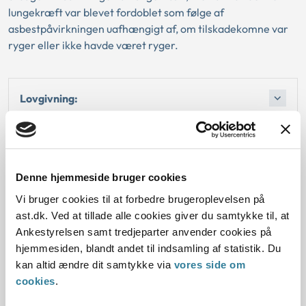
lungekræft var blevet fordoblet som følge af
asbestpåvirkningen uafhængigt af, om tilskadekomne var
ryger eller ikke havde været ryger.
Lovgivning:
Afgørelse:
2. Reglerne
Denne hjemmeside bruger cookies
Vi bruger cookies til at forbedre brugeroplevelsen på
ast.dk. Ved at tillade alle cookies giver du samtykke til, at
4. Den konkrete afgørelse
Ankestyrelsen samt tredjeparter anvender cookies på
hjemmesiden, blandt andet til indsamling af statistik. Du
kan altid ændre dit samtykke via
vores side om
cookies
.
Dato for underskrift