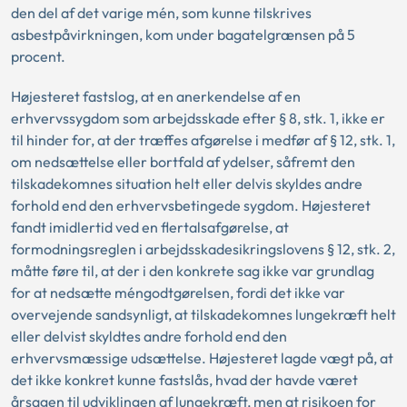
den del af det varige mén, som kunne tilskrives
asbestpåvirkningen, kom under bagatelgrænsen på 5
procent.
Højesteret fastslog, at en anerkendelse af en
erhvervssygdom som arbejdsskade efter § 8, stk. 1, ikke er
til hinder for, at der træffes afgørelse i medfør af § 12, stk. 1,
om nedsættelse eller bortfald af ydelser, såfremt den
tilskadekomnes situation helt eller delvis skyldes andre
forhold end den erhvervsbetingede sygdom. Højesteret
fandt imidlertid ved en flertalsafgørelse, at
formodningsreglen i arbejdsskadesikringslovens § 12, stk. 2,
måtte føre til, at der i den konkrete sag ikke var grundlag
for at nedsætte méngodtgørelsen, fordi det ikke var
overvejende sandsynligt, at tilskadekomnes lungekræft helt
eller delvist skyldtes andre forhold end den
erhvervsmæssige udsættelse. Højesteret lagde vægt på, at
det ikke konkret kunne fastslås, hvad der havde været
årsagen til udviklingen af lungekræft, men at risikoen for