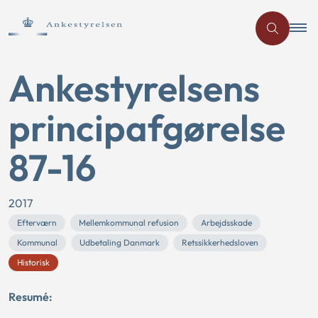
Ankestyrelsens
principafgørelse
87-16
2017
Efterværn
Mellemkommunal refusion
Arbejdsskade
Kommunal
Udbetaling Danmark
Retssikkerhedsloven
Historisk
Resumé: