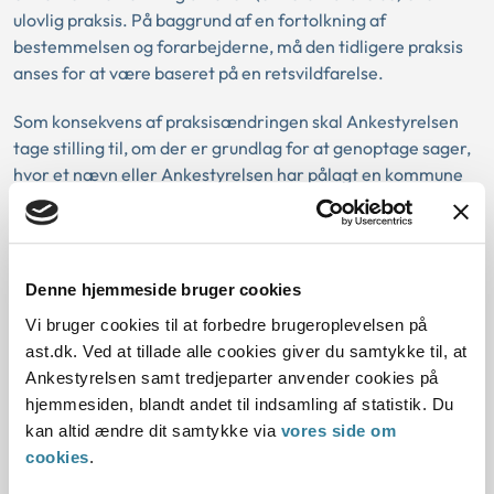
ulovlig praksis. På baggrund af en fortolkning af
bestemmelsen og forarbejderne, må den tidligere praksis
anses for at være baseret på en retsvildfarelse.
Som konsekvens af praksisændringen skal Ankestyrelsen
tage stilling til, om der er grundlag for at genoptage sager,
hvor et nævn eller Ankestyrelsen har pålagt en kommune
at betale refusion efter tidligere praksis.
Ankestyrelsen vurderer, at det vil være en betydelig
administrativ byrde for styrelsen at søge at identificere
Denne hjemmeside bruger cookies
sagerne, og der vil ikke være sikkerhed for, at alle sager
Vi bruger cookies til at forbedre brugeroplevelsen på
ville kunne identificeres. Ankestyrelsen vil derfor informere
ast.dk. Ved at tillade alle cookies giver du samtykke til, at
kommunerne gennem KL om muligheden for at søge om
Ankestyrelsen samt tredjeparter anvender cookies på
genoptagelse og vejlede om retningslinjerne herfor.
hjemmesiden, blandt andet til indsamling af statistik. Du
kan altid ændre dit samtykke via
vores side om
cookies
.
Lovgivning: