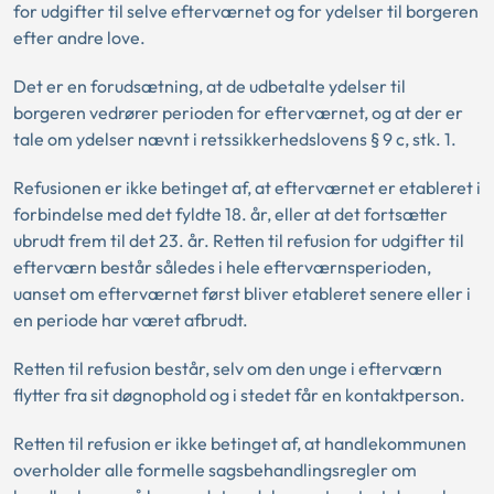
for udgifter til selve efterværnet og for ydelser til borgeren
efter andre love.
Det er en forudsætning, at de udbetalte ydelser til
borgeren vedrører perioden for efterværnet, og at der er
tale om ydelser nævnt i retssikkerhedslovens § 9 c, stk. 1.
Refusionen er ikke betinget af, at efterværnet er etableret i
forbindelse med det fyldte 18. år, eller at det fortsætter
ubrudt frem til det 23. år. Retten til refusion for udgifter til
efterværn består således i hele efterværnsperioden,
uanset om efterværnet først bliver etableret senere eller i
en periode har været afbrudt.
Retten til refusion består, selv om den unge i efterværn
flytter fra sit døgnophold og i stedet får en kontaktperson.
Retten til refusion er ikke betinget af, at handlekommunen
overholder alle formelle sagsbehandlingsregler om