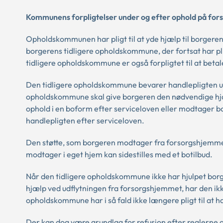
Kommunens forpligtelser under og efter ophold på fo
Opholdskommunen har pligt til at yde hjælp til borgeren
borgerens tidligere opholdskommune, der fortsat har plig
tidligere opholdskommune er også forpligtet til at beta
Den tidligere opholdskommune bevarer handlepligten un
opholdskommune skal give borgeren den nødvendige hjælp
ophold i en boform efter serviceloven eller modtager b
handlepligten efter serviceloven.
Den støtte, som borgeren modtager fra forsorgshjemmet i
modtager i eget hjem kan sidestilles med et botilbud.
Når den tidligere opholdskommune ikke har hjulpet bor
hjælp ved udflytningen fra forsorgshjemmet, har den ikk
opholdskommune har i så fald ikke længere pligt til at ha
Der kan dog være grundlag for refusion efter reglerne om 