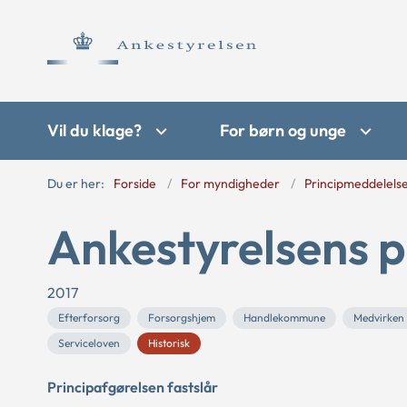
Vil du klage?
For børn og unge
Du er her:
Forside
For myndigheder
Principmeddelels
Ankestyrelsens p
2017
Efterforsorg
Forsorgshjem
Handlekommune
Medvirken
Serviceloven
Historisk
Principafgørelsen fastslår