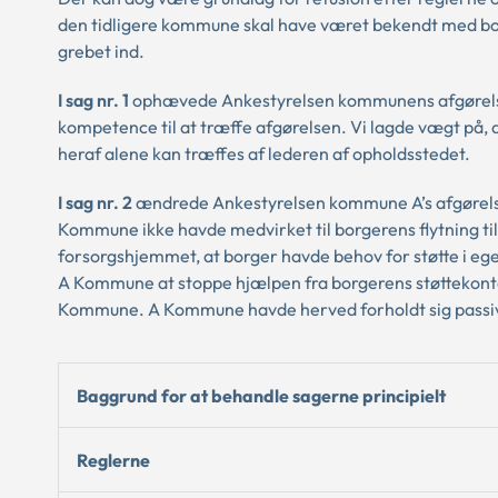
den tidligere kommune skal have været bekendt med bor
grebet ind.
I sag nr. 1
ophævede Ankestyrelsen kommunens afgørelse 
kompetence til at træffe afgørelsen. Vi lagde vægt på,
heraf alene kan træffes af lederen af opholdsstedet.
I sag nr. 2
ændrede Ankestyrelsen kommune A’s afgørelse
Kommune ikke havde medvirket til borgerens flytning til
forsorgshjemmet, at borger havde behov for støtte i eget 
A Kommune at stoppe hjælpen fra borgerens støttekontak
Kommune. A Kommune havde herved forholdt sig passiv i 
Baggrund for at behandle sagerne principielt
Reglerne