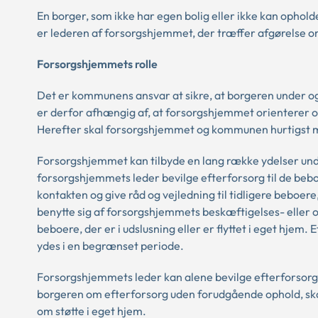
En borger, som ikke har egen bolig eller ikke kan opholde
er lederen af forsorgshjemmet, der træffer afgørelse o
Forsorgshjemmets rolle
Det er kommunens ansvar at sikre, at borgeren under 
er derfor afhængig af, at forsorgshjemmet orienterer o
Herefter skal forsorgshjemmet og kommunen hurtigst mul
Forsorgshjemmet kan tilbyde en lang række ydelser und
forsorgshjemmets leder bevilge efterforsorg til de bebo
kontakten og give råd og vejledning til tidligere beboe
benytte sig af forsorgshjemmets beskæftigelses- eller
beboere, der er i udslusning eller er flyttet i eget hje
ydes i en begrænset periode.
Forsorgshjemmets leder kan alene bevilge efterforsorg, 
borgeren om efterforsorg uden forudgående ophold, sk
om støtte i eget hjem.