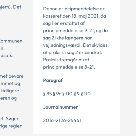
shjem). Det
Denne principmeddelelse er
kasseret den 18. maj 2021, da
sag 1 er erstattet af
principmeddelelse 9-21, og da
sag 2 ikke længere har
. Kommunen
vejledningsværdi. Det skyldes,
en.
at praksis i sag 2 er ændret.
ndsats.
Praksis fremgår nu af
principmeddelelse 8-21.
n
mmet bevare
Paragraf
hjemmet og
tidligere
§ 85 § 9c § 110 § 9 § 110
geren og
Journalnummer
et. Søger
2016-2126-25461
ige regler