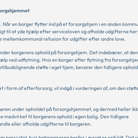
rsorgshjemmet
. Når en borger flytter ind på et forsorgshjem i en anden kommu
t til at yde hjælp efter serviceloven og afholde udgifterne her
le mellemkommunal refusion for udgifter efter andre love.
der borgerens ophold på forsorgshjem. Det indebærer, at den 
 ved udflytning. Hvis en borger efter flytning fra forsorgshj
otilbudslignende støtte i eget hjem, bevarer den tidligere oph
 form af efterforsorg, vil indgå i vurderingen af, om den støt
geren under opholdet på forsorgshjemmet, og dermed heller ikk
e medvirket til borgerens ophold i egen bolig. Den tidligere
ndle eller afholde udgifterne til borgeren.
passivitet, hvis betingelserne herfor i øvrigt er opfyldt. Det vil