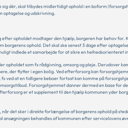
 sig dér, skal tilbydes midlertidigt ophold i en boform (forsorg
m optagelse og udskrivning.
og efter opholdet modtager den hjælp, borgeren har behov for
m borgerens ophold. Det skal ske senest 3 dage efter optagels
igt indlede et samarbejde for at sikre en helhedsorienteret i
er opholdet som fx rådgivning, omsorg og pleje. Derudover ka
ere, der flytter i egen bolig. Ved efterforsorg kan forsorgshje
re, fx ved at en tidligere beboer fortsat kan komme på forsorgs
 omsorgstilbud. Forsorgshjemmet danner dermed en base for de 
m. Efterforsorg er et supplement til den hjælp kommunen yder bor
når det sker i direkte forlængelse af borgerens ophold på sted
al ansøgningen behandles af kommunen efter servicelovens øvr