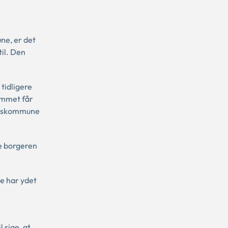
ne, er det
til. Den
tidligere
emmet får
oldskommune
te borgeren
e har ydet
 sige, at