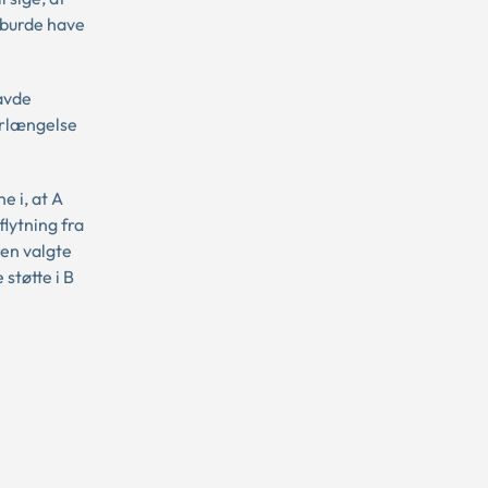
 burde have
avde
orlængelse
 i, at A
lytning fra
ren valgte
støtte i B