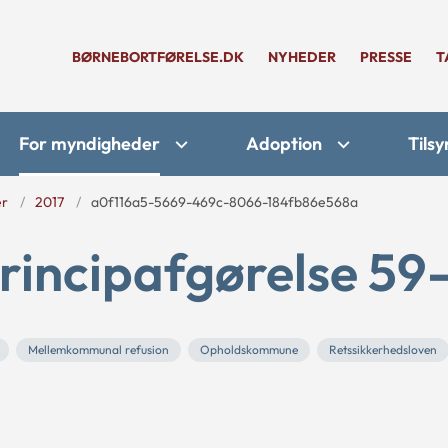
BØRNEBORTFØRELSE.DK
NYHEDER
PRESSE
T
For myndigheder
Adoption
Tilsy
er
2017
a0f116a5-5669-469c-8066-184fb86e568a
rincipafgørelse 59-
Mellemkommunal refusion
Opholdskommune
Retssikkerhedsloven