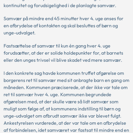
kontinuitet og forudsigelighed i de planlagte samvær.
Samvær på mindre end 45 minutter hver 4. uge anses for
en afbrydelse af kontakten og skal besluttes af børn og
unge-udvalget.
Fastsættelse af samvær til kun én gang hver 4. uge
forudsætter, at der er solide holdepunkter for, at barnets
eller den unges trivsel vil blive skadet ved mere samvær.
I den konkrete sag havde kommunen truffet afgørelse om
borgerens ret til samvær med sit anbragte barn en gang om
måneden. Kommunen præciserede, at der ikke var tale om
ret til samvær hver 4. uge. Kommunen begrundede
afgørelsen med, at der skulle være så lidt samvær som
muligt som følge af, at kommunens indstilling til børn og
unge-udvalget om afbrudt samvær ikke var blevet fulgt.
Ankestyrelsen vurderede, at der var tale om en afbrydelse
af forbindelsen, idet samværet var fastsat til mindre end en