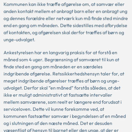
Kommunen kan ikke træffe afgørelse om, at samvær eller
anden kontakt mellem et anbragt barn eller en anbragt ung
og dennes forældre eller netværk kun må finde sted mindre
end en gang om måneden. Dette sidestilles med afbrydelse
af kontakten, og afgørelsen skal derfor træffes af børn og
unge-udvalget.
Ankestyrelsen har en langvarig praksis for at forstå en
måned som 4 uger. Begrænsning af samværet til kun at
finde sted en gang om måneden er en særdeles
indgribende afgørelse. Retssikkerhedshensyn taler for, at
meget indgribende afgørelser træffes af børn og unge-
udvalget. Derfor skal ”en måned” forstås således, at det
ikke er muligt administrativt at fastsætte intervaller
mellem samværene, som reelt er længere end forudsat i
serviceloven. Dette vil kunne forekomme ved, at
kommunen fastsætter samvær i begyndelsen af en måned
og i slutningen af den næste måned. Det er desuden
væsentligt af hensyn til barnet eller den unge, at der er