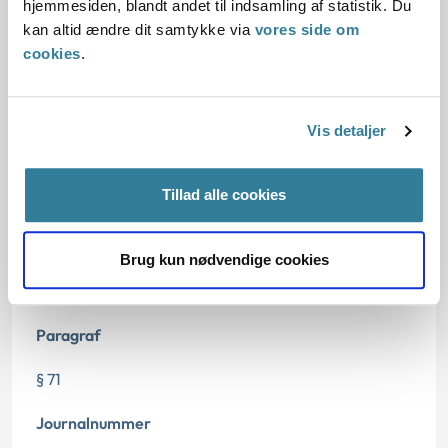
hjemmesiden, blandt andet til indsamling af statistik. Du
07.09.2018
kan altid ændre dit samtykke via
vores side om
cookies
.
Offentliggørelsesdato
08.09.2018
Vis detaljer
Journalnummeret er den 4. september 2019 ændret
fra [46-18] til [18-7886].
Tillad alle cookies
Denne principmeddelelse er kasseret den 16. april
2024, da der er kommet nye regler på området den
Brug kun nødvendige cookies
1. januar 2024 ved lov nr. 721 af 13. juni 2023, nu lbkg.
nr. 83 af 25. januar 2024.
Paragraf
§ 71
Journalnummer