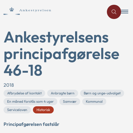
Ankestyrelsens
principafgørelse
46-18
2018
Afbrydelse af kontakt
Anbragte børn
Børn og unge-udvalget
En måned forstås som 4 uger
Samvær
Kommunal
Serviceloven
Historisk
Principafgørelsen fastslår