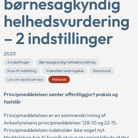
børnesagkyndig
helhedsvurdering
– 2 indstillinger
2020
2 indstillinger
Børnesagkyndig helhedsvurdering
Krav til indstilling
Videreført anbringelse
Kommunal
Lov om social service
Historisk
Principmeddelelsen samler offentliggjort praksis og
fastslår
Principmeddelelsen er en sammenskrivning af
Ankestyrelsens principmeddelelser 128-10 og 22-15.
Principmeddelelsen indeholder ikke noget nyt.
Meddelelsen har til formål at give et samlet billede af den