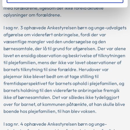
samspillet mellem forældrene og børnene eller samtaler
med forældrene, ligesom der ikke forelå aktuelle
oplysninger om forældrene.
I sag nr. 3 ophævede Ankestyrelsen børn og unge-udvalgets
afgørelse om videreført anbringelse, fordi der var
væsentlige mangler ved den undersøgelse og den
børnesamtale, der lå til grund for afgørelsen. Der var alene
lavet en ensidig observation og beskrivelse af tilknytningen
til plejefamilien, mens der ikke var lavet observationer af
barnets tilknytning til sine forældre. Herudover var
plejemor ikke blevet bedt om at tage stilling til
fremtidsperspektivet for barnets ophold i plejefamilien, og
barnets holdning til den videreførte anbringelse fremgik
ikke af børnesamtalen. Det var således ikke tydeliggjort
over for barnet, at kommunen påtænkte, at han skulle blive
boende hos plejefamilien, til han blev voksen.
I sag nr. 4 ophævede Ankestyrelsen børn og unge-