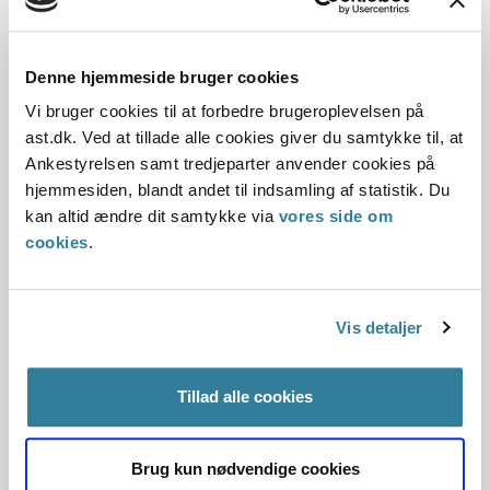
afgørelse om fortsat anbringelse af et barn, der havde
været i samme plejefamilie i 8 år viste tilknytning og
ønskede at blive i plejefamilien. Forvaltningen havde kun
Denne hjemmeside bruger cookies
indstillet til videreført anbringelse. Børn og unge-udvalget
Vi bruger cookies til at forbedre brugeroplevelsen på
havde derfor ikke kompetence til at træffe afgørelse om
ast.dk. Ved at tillade alle cookies giver du samtykke til, at
fortsat anbringelse. Ankestyrelsen vurderede dog, at
Ankestyrelsen samt tredjeparter anvender cookies på
betingelserne for at træffe afgørelse om videreført
hjemmesiden, blandt andet til indsamling af statistik. Du
anbringelse var opfyldt og Ankestyrelsen traf derfor i
kan altid ændre dit samtykke via
vores side om
medfør af egendriftsbeføjelsen afgørelse om videreført
cookies
.
anbringelse af barnet.
I sag nr. 2 ophævede Ankestyrelsen børn og unge-udvalgets
Vis detaljer
afgørelse om videreført anbringelse, fordi der ikke var
tilstrækkelig dokumentation for, at betingelserne var
opfyldt. Den psykologiske helhedsvurdering beskrev ikke i
Tillad alle cookies
tilstrækkeligt omfang karakteren af børnenes tilknytning til
plejeforældrene og netværket, og der var ikke egentlige
samspilsobservationer i plejefamilien, observationer af
Brug kun nødvendige cookies