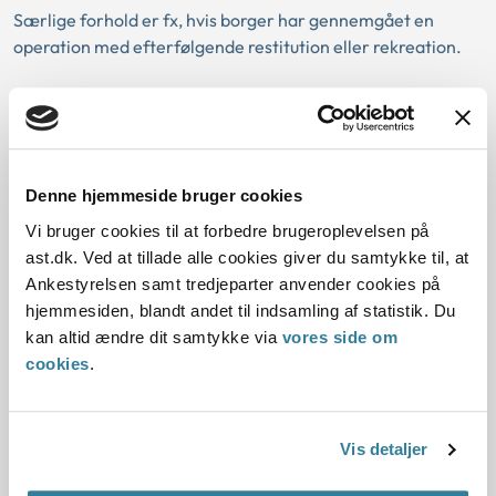
Særlige forhold er fx, hvis borger har gennemgået en
operation med efterfølgende restitution eller rekreation.
Det er ikke en betingelse for at anse arbejdsevnen for
varigt nedsat, at der er et fast mønster i sygefraværet,
ligesom der ikke behøver at være en eller flere faste
sygedage om ugen. Det kan være tilstrækkeligt, at
Denne hjemmeside bruger cookies
sygefraværet har et vist omfang. Dog kan fx to længere
sygeperioder i løbet af det seneste år ikke i sig selv
Vi bruger cookies til at forbedre brugeroplevelsen på
begrunde, at arbejdsevnen må anses for varigt nedsat. Det
ast.dk. Ved at tillade alle cookies giver du samtykke til, at
gennemsnitlige sygefravær om ugen siger heller ikke i sig
Ankestyrelsen samt tredjeparter anvender cookies på
selv noget om, hvorvidt arbejdsevnen kan anses for varigt
hjemmesiden, blandt andet til indsamling af statistik. Du
nedsat.
kan altid ændre dit samtykke via
vores side om
cookies
.
Det betyder, at en borger, der normalt arbejder 37 timer
ugentligt, men har haft et betydeligt fravær på grund af en
operation, kan få godkendt en § 56-aftale. Dog forudsat, at
Vis detaljer
borgers fraværsrisiko fortsat er forøget efter operationen
som følge af en langvarig eller kronisk lidelse.