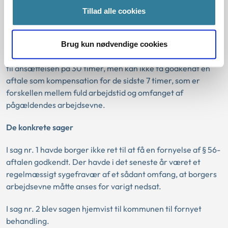
Tillad alle cookies
Det betyder også, at en borger med en varigt nedsat
arbejdsevne kan få godkendt en aftale i forhold til den
nedsatte arbejdsevne. En borger, der fx kun kan arbejde 30
Brug kun nødvendige cookies
timer ugentligt, kan derfor få godkendt en aftale i forhold
til ansættelsen på 30 timer, men kan ikke få godkendt en
aftale som kompensation for de sidste 7 timer, som er
forskellen mellem fuld arbejdstid og omfanget af
pågældendes arbejdsevne.
De konkrete sager
I sag nr. 1 havde borger ikke ret til at få en fornyelse af § 56-
aftalen godkendt. Der havde i det seneste år været et
regelmæssigt sygefravær af et sådant omfang, at borgers
arbejdsevne måtte anses for varigt nedsat.
I sag nr. 2 blev sagen hjemvist til kommunen til fornyet
behandling.