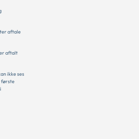
g
ter aftale
r aftalt
an ikke ses
 første
i