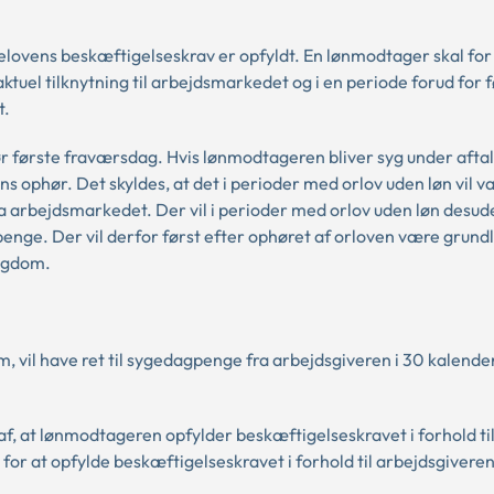
elovens beskæftigelseskrav er opfyldt. En lønmodtager skal for
uel tilknytning til arbejdsmarkedet og i en periode forud for f
t.
r første fraværsdag. Hvis lønmodtageren bliver syg under aftal
s ophør. Det skyldes, at det i perioder med orlov uden løn vil 
 arbejdsmarkedet. Der vil i perioder med orlov uden løn desud
ge. Der vil derfor først efter ophøret af orloven være grundl
ygdom.
om, vil have ret til sygedagpenge fra arbejdsgiveren i 30 kalend
af, at lønmodtageren opfylder beskæftigelseskravet i forhold ti
or at opfylde beskæftigelseskravet i forhold til arbejdsgiveren