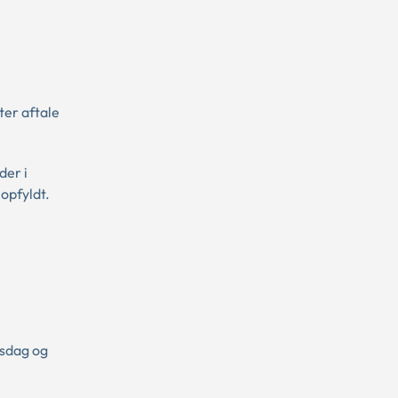
ter aftale
der i
opfyldt.
rsdag og