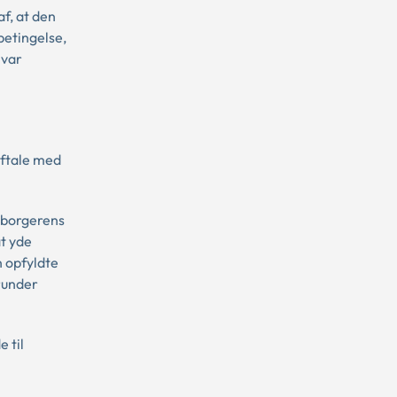
f, at den
betingelse,
 var
aftale med
a borgerens
at yde
 opfyldte
runder
 til