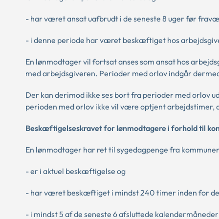
- har været ansat uafbrudt i de seneste 8 uger før fra
- i denne periode har været beskæftiget hos arbejdsgive
En lønmodtager vil fortsat anses som ansat hos arbejdsg
med arbejdsgiveren. Perioder med orlov indgår dermed 
Der kan derimod ikke ses bort fra perioder med orlov ude
perioden med orlov ikke vil være optjent arbejdstimer, 
Beskæftigelseskravet for lønmodtagere i forhold til 
En lønmodtager har ret til sygedagpenge fra kommune
- er i aktuel beskæftigelse og
- har været beskæftiget i mindst 240 timer inden for d
- i mindst 5 af de seneste 6 afsluttede kalendermånede