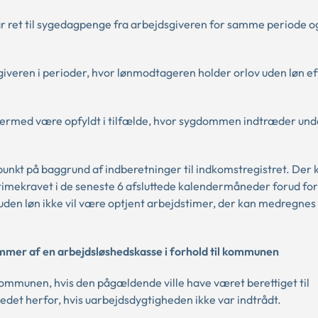
r ret til sygedagpenge fra arbejdsgiveren for samme periode o
iveren i perioder, hvor lønmodtageren holder orlov uden løn ef
ermed være opfyldt i tilfælde, hvor sygdommen indtræder unde
kt på baggrund af indberetninger til indkomstregistret. Der k
timekravet i de seneste 6 afsluttede kalendermåneder forud for
uden løn ikke vil være optjent arbejdstimer, der kan medregnes 
mer af en arbejdsløshedskasse i forhold til kommunen
kommunen, hvis den pågældende ville have været berettiget til
edet herfor, hvis uarbejdsdygtigheden ikke var indtrådt.