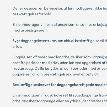
Det er desuden en betingelse, at lønmodtageren ikke ha
beskæftigelsesforhold.
En lønmodtager vil fortsat anses som ansat hos arbejdsg
med arbejdsgiveren.
Sygedagpengelovens krav om aktuel beskæftigelse vil d
orlov.
Opgørelsen af timer med lønarbejde sker som udgangspun
bort fra perioder med orlov uden løn ved opgørelsen af 
fraværsdag. Dette betyder, at der i perioder med orlov 
opgørelsen af, om beskæftigelseskravet er opfyldt.
Beskæftigelseskravet for dagpengeberettigede medlem
En lønmodtager vil også have ret til sygedagpenge fra 
arbejdsløshedsdagpenge eller en ydelse, der træder i st