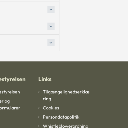
styrelsen
Links
styrelsen
Tilgængelighedserklæ
ring
er og
formularer
Cookies
Persondatapolitik
Whistleblowerordning