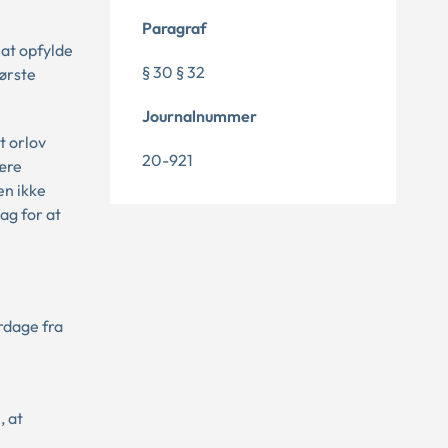
Paragraf
 at opfylde
§ 30 § 32
ørste
Journalnummer
t orlov
20-921
være
en ikke
ag for at
erdage fra
l
, at