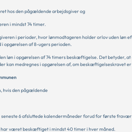
været hos den pågældende arbejdsgiver og
ren i mindst 74 timer.
iveren i perioder, hvor lønmodtageren holder orlov uden løn ef
i opgørelsen af 8-ugers perioden.
n løn i opgørelsen af 74 timers beskæftigelse. Det betyder, at 
der kan medregnes i opgørelsen af, om beskæftigelseskravet er 
kommunen
n, hvis den pågældende
e seneste 6 afsluttede kalendermåneder forud for første fravæ
r har været beskæftiget i mindst 40 timer i hver måned.