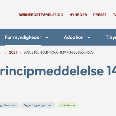
BØRNEBORTFØRELSE.DK
NYHEDER
PRESSE
T
For myndigheder
Adoption
Tilsy
er
2021
679c810a-f0d1-40a0-8397-360e963c457e
rincipmeddelelse 1
ng Danmark
Sygedagpengeloven
Gældende