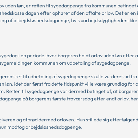
v uden løn, er retten til sygedagpenge fra kommunen betinget a
hedskasse dagen efter ophøret af den aftalte orlov. Det er en 
aling af arbejdsløshedsdagpenge, hvis uarbejdsdygtigheden ikke
ygedag i en periode, hvor borgeren holdt orlov uden løn efter 
d sygemeldingen kommunen om udbetaling af sygedagpenge.
erens ret til udbetaling af sygedagpenge skulle vurderes ud fr
 løn, idet der først fra dette tidspunkt ville være grundlag for 
 Retten til sygedagpenge var dermed betinget af, at borgeren
dagpenge på borgerens første fraværsdag efter endt orlov, he
giveren og afbrød dermed orloven. Hun stillede sig efterfølgende
a hun modtog arbejdsløshedsdagpenge.