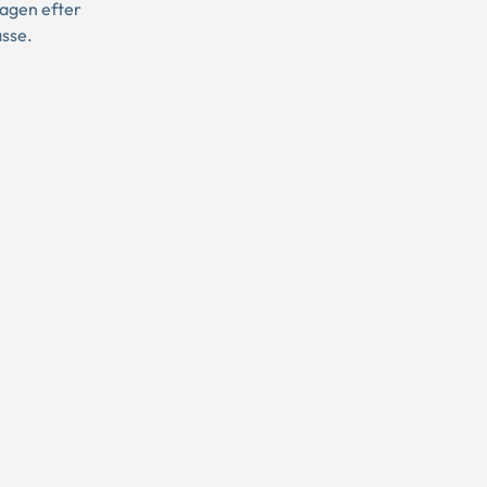
dagen efter
asse.