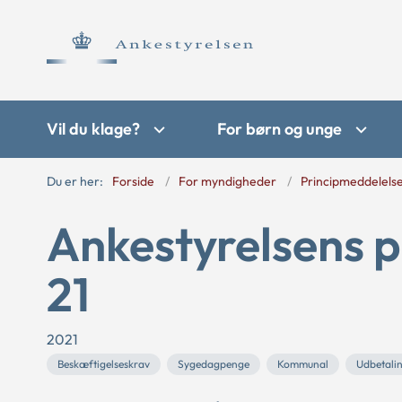
Vil du klage?
For børn og unge
Du er her:
Forside
For myndigheder
Principmeddelels
Ankestyrelsens p
21
2021
Beskæftigelseskrav
Sygedagpenge
Kommunal
Udbetali