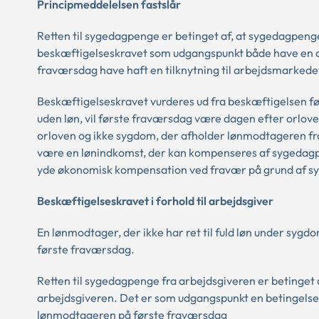
Principmeddelelsen fastslår
Retten til sygedagpenge er betinget af, at sygedagpeng
beskæftigelseskravet som udgangspunkt både have en akt
fraværsdag have haft en tilknytning til arbejdsmarkede
Beskæftigelseskravet vurderes ud fra beskæftigelsen fø
uden løn, vil første fraværsdag være dagen efter orloven
orloven og ikke sygdom, der afholder lønmodtageren fra
være en lønindkomst, der kan kompenseres af sygedagpen
yde økonomisk kompensation ved fravær på grund af s
Beskæftigelseskravet i forhold til arbejdsgiver
En lønmodtager, der ikke har ret til fuld løn under sygd
første fraværsdag.
Retten til sygedagpenge fra arbejdsgiveren er betinget 
arbejdsgiveren. Det er som udgangspunkt en betingelse f
lønmodtageren på første fraværsdag