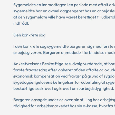
Sygemeldes en lønmodtager i en periode med aftalt orlo
sygemeldte har en aktuel dagpengeret hos en arbejdsløs
at den sygemeldte ville have været berettiget til udbet
indtrådt.
Den konkrete sag
I den konkrete sag sygemeldte borgeren sig med første s
arbejdsgiveren. Borgeren anmodede i forbindelse me
Ankestyrelsens Beskæftigelsesudvalg vurderede, at borg
første fraværsdag efter ophøret af den aftalte orlov uden
økonomisk kompensation ved fravær på grund af sygdom.
sygedagpengelovens betingelser for udbetaling af syge
beskæftigelseskravet og kravet om uarbejdsdygtighed.
Borgeren opsagde under orloven sin stilling hos arbejds
rådighed for arbejdsmarkedet hos sin a-kasse, hvorfr