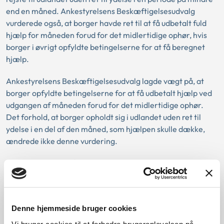
end en måned. Ankestyrelsens Beskæftigelsesudvalg
vurderede også, at borger havde ret til at få udbetalt fuld
hjælp for måneden forud for det midlertidige ophør, hvis
borger i øvrigt opfyldte betingelserne for at få beregnet
hjælp.
Ankestyrelsens Beskæftigelsesudvalg lagde vægt på, at
borger opfyldte betingelserne for at få udbetalt hjælp ved
udgangen af måneden forud for det midlertidige ophør.
Det forhold, at borger opholdt sig i udlandet uden ret til
ydelse i en del af den måned, som hjælpen skulle dække,
ændrede ikke denne vurdering.
Hjælpen for den måned, hvor borger var udrejst, skulle
derimod beregnes på baggrund af, at borger havde været
udrejst i en periode. Det betød, at borger ikke kunne få
udbetalt fuld hjælp ved udgangen af måneden med
Denne hjemmeside bruger cookies
midlertidigt ophør til sin forsørgelse i den efterfølgende
måned.