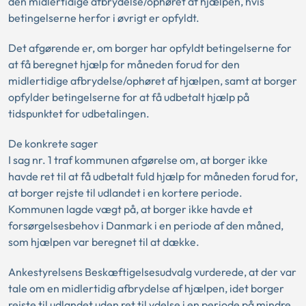
den midlertidige afbrydelse/ophøret af hjælpen, hvis
betingelserne herfor i øvrigt er opfyldt.
Det afgørende er, om borger har opfyldt betingelserne for
at få beregnet hjælp for måneden forud for den
midlertidige afbrydelse/ophøret af hjælpen, samt at borger
opfylder betingelserne for at få udbetalt hjælp på
tidspunktet for udbetalingen.
De konkrete sager
I sag nr. 1 traf kommunen afgørelse om, at borger ikke
havde ret til at få udbetalt fuld hjælp for måneden forud for,
at borger rejste til udlandet i en kortere periode.
Kommunen lagde vægt på, at borger ikke havde et
forsørgelsesbehov i Danmark i en periode af den måned,
som hjælpen var beregnet til at dække.
Ankestyrelsens Beskæftigelsesudvalg vurderede, at der var
tale om en midlertidig afbrydelse af hjælpen, idet borger
rejste til udlandet uden ret til ydelse i en periode på mindre