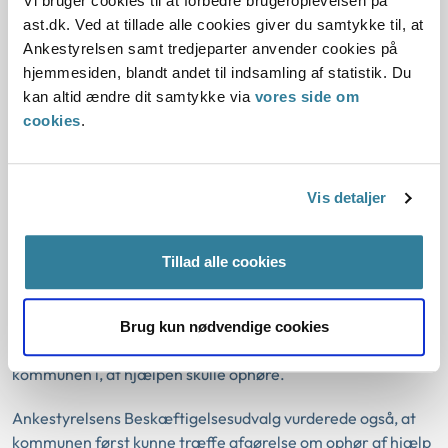
Vi bruger cookies til at forbedre brugeroplevelsen på
ast.dk. Ved at tillade alle cookies giver du samtykke til, at
I sag nr. 2 traf kommunen afgørelse om ophør af hjælp med
Ankestyrelsen samt tredjeparter anvender cookies på
virkning fra den 2. november 2019 med den begrundelse, at
hjemmesiden, blandt andet til indsamling af statistik. Du
borger havde oplyst, at vedkommende ville flytte til
kan altid ændre dit samtykke via
vores side om
udlandet fra den 3. december 2019. Borger havde dermed
cookies
.
ifølge kommunens afgørelse ikke ret til at få udbetalt hjælp
ved udgangen af november 2019 til sin forsørgelse i
december 2019.
Vis detaljer
Borger oplyste, efter at kommunen havde truffet afgørelse,
at hun ikke planlagde at flytte til udlandet, men at der kun
Tillad alle cookies
var tale om en ferie. Ferien var ikke aftalt med eller
godkendt af kommunen, og der var ikke fastlagt en dato
for, hvornår borger ville komme hjem fra ferien.
Brug kun nødvendige cookies
Ankestyrelsens Beskæftigelsesudvalg var derfor enig med
kommunen i, at hjælpen skulle ophøre.
Ankestyrelsens Beskæftigelsesudvalg vurderede også, at
kommunen først kunne træffe afgørelse om ophør af hjælp