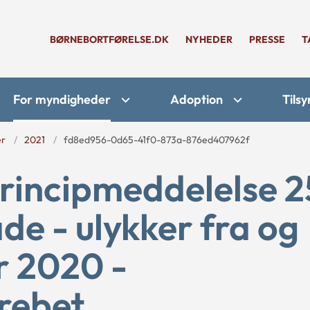
BØRNEBORTFØRELSE.DK
NYHEDER
PRESSE
T
For myndigheder
Adoption
Tilsy
er
2021
fd8ed956-0d65-41f0-873a-876ed407962f
rincipmeddelelse 2
de - ulykker fra og
r 2020 -
rebet