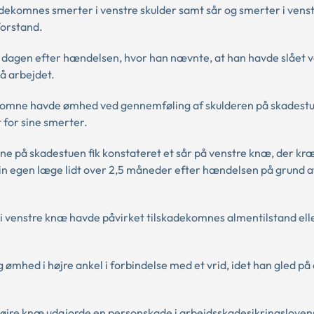
kadekomnes smerter i venstre skulder samt sår og smerter i ven
forstand.
 dagen efter hændelsen, hvor han nævnte, at han havde slået 
på arbejdet.
kadekomne havde ømhed ved gennemføling af skulderen på skadest
 for sine smerter.
omne på skadestuen fik konstateret et sår på venstre knæ, der k
sin egen læge lidt over 2,5 måneder efter hændelsen på grund a
i venstre knæ havde påvirket tilskadekomnes almentilstand ell
ømhed i højre ankel i forbindelse med et vrid, idet han gled på e
højre knæ udgjorde en personskade i arbejdsskadesikringsloven