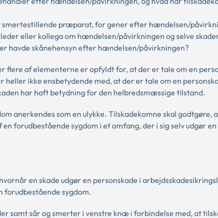
 behandler efter hændelsen/påvirkningen, og hvad har tilskade
 smertestillende præparat, for gener efter hændelsen/påvirk
 leder eller kollega om hændelsen/påvirkningen og selve skade
ller havde skånehensyn efter hændelsen/påvirkningen?
er flere af elementerne er opfyldt for, at der er tale om en per
, er heller ikke ensbetydende med, at der er tale om en personsk
kaden har haft betydning for den helbredsmæssige tilstand.
dom anerkendes som en ulykke. Tilskadekomne skal godtgøre, a
 en forudbestående sygdom i et omfang, der i sig selv udgør en
 hvornår en skade udgør en personskade i arbejdsskadesikrings
en forudbestående sygdom.
der samt sår og smerter i venstre knæ i forbindelse med, at ti