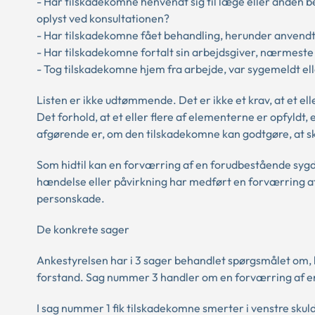
- Har tilskadekomne henvendt sig til læge eller anden
oplyst ved konsultationen?
- Har tilskadekomne fået behandling, herunder anvendt
- Har tilskadekomne fortalt sin arbejdsgiver, nærmeste
- Tog tilskadekomne hjem fra arbejde, var sygemeldt e
Listen er ikke udtømmende. Det er ikke et krav, at et ell
Det forhold, at et eller flere af elementerne er opfyldt
afgørende er, om den tilskadekomne kan godtgøre, at s
Som hidtil kan en forværring af en forudbestående syg
hændelse eller påvirkning har medført en forværring af
personskade.
De konkrete sager
Ankestyrelsen har i 3 sager behandlet spørgsmålet om,
forstand. Sag nummer 3 handler om en forværring af 
I sag nummer 1 fik tilskadekomne smerter i venstre skul