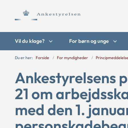
Vil du klage?
For børn og unge
Du er her:
Forside
For myndigheder
Principmeddelels
Ankestyrelsens p
21 om arbejdsska
med den 1. janua
personskadebeg