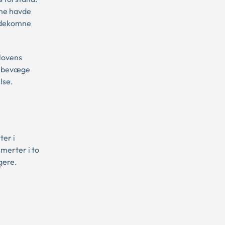
mne havde
kadekomne
lovens
ne bevæge
else.
ter i
merter i to
igere.