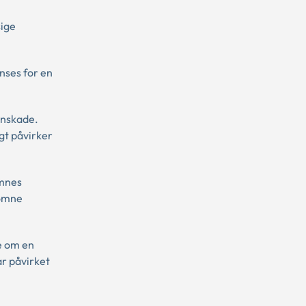
sige
nses for en
onskade.
igt påvirker
omnes
komne
le om en
r påvirket