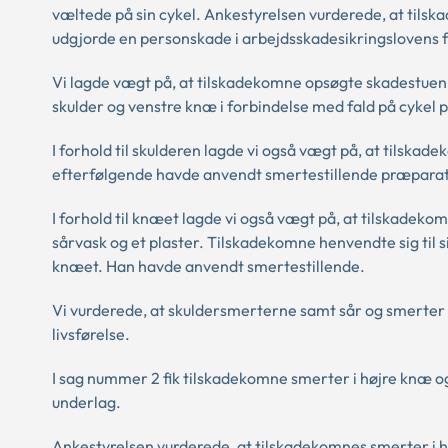
væltede på sin cykel. Ankestyrelsen vurderede, at tils
udgjorde en personskade i arbejdsskadesikringslovens 
Vi lagde vægt på, at tilskadekomne opsøgte skadestuen
skulder og venstre knæ i forbindelse med fald på cykel 
I forhold til skulderen lagde vi også vægt på, at tils
efterfølgende havde anvendt smertestillende præparat
I forhold til knæet lagde vi også vægt på, at tilskadek
sårvask og et plaster. Tilskadekomne henvendte sig til 
knæet. Han havde anvendt smertestillende.
Vi vurderede, at skuldersmerterne samt sår og smerter 
livsførelse.
I sag nummer 2 fik tilskadekomne smerter i højre knæ og 
underlag.
Ankestyrelsen vurderede, at tilskadekomnes smerter i 