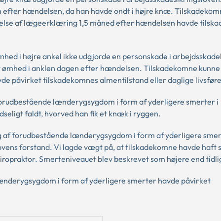
n efter hændelsen, da han havde ondt i højre knæ. Tilskadeko
jdelse af lægeerklæring 1,5 måned efter hændelsen havde tils
hed i højre ankel ikke udgjorde en personskade i arbejdsskade
ret ømhed i anklen dagen efter hændelsen. Tilskadekomne kun
de påvirket tilskadekomnes almentilstand eller daglige livsfør
 forudbestående lænderygsygdom i form af yderligere smerter i
dseligt faldt, hvorved han fik et knæk i ryggen.
 af forudbestående lænderygsygdom i form af yderligere smer
ens forstand. Vi lagde vægt på, at tilskadekomne havde haft s
kiropraktor. Smerteniveauet blev beskrevet som højere end tidl
lænderygsygdom i form af yderligere smerter havde påvirket