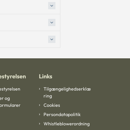
styrelsen
Links
styrelsen
Tilgængelighedserklæ
ring
er og
formularer
Cookies
Persondatapolitik
Whistleblowerordning