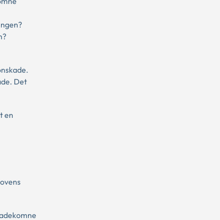
komne
ningen?
n?
sonskade.
ade. Det
t en
lovens
lskadekomne