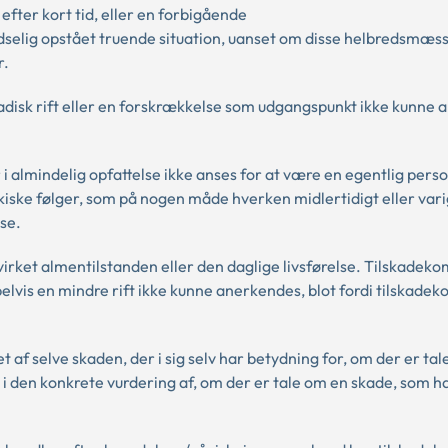
 efter kort tid, eller en forbigående
udselig opstået truende situation, uanset om disse helbredsmæs
r.
disk rift eller en forskrækkelse som udgangspunkt ikke kunne a
 almindelig opfattelse ikke anses for at være en egentlig pers
sykiske følger, som på nogen måde hverken midlertidigt eller var
lse.
virket almentilstanden eller den daglige livsførelse. Tilskadek
pelvis en mindre rift ikke kunne anerkendes, blot fordi tilskade
 af selve skaden, der i sig selv har betydning for, om der er ta
 den konkrete vurdering af, om der er tale om en skade, som ha