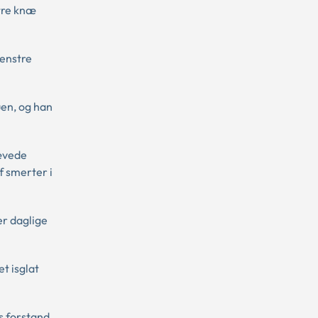
stre knæ
venstre
uen, og han
rævede
f smerter i
er daglige
t isglat
s forstand.