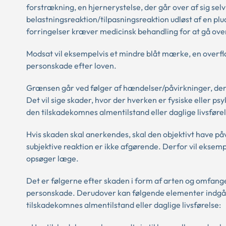
forstrækning, en hjernerystelse, der går over af sig selv
belastningsreaktion/tilpasningsreaktion udløst af en pl
forringelser kræver medicinsk behandling for at gå ove
Modsat vil eksempelvis et mindre blåt mærke, en overfla
personskade efter loven.
Grænsen går ved følger af hændelser/påvirkninger, der i
Det vil sige skader, hvor der hverken er fysiske eller p
den tilskadekomnes almentilstand eller daglige livsføre
Hvis skaden skal anerkendes, skal den objektivt have på
subjektive reaktion er ikke afgørende. Derfor vil eksem
opsøger læge.
Det er følgerne efter skaden i form af arten og omfanget
personskade. Derudover kan følgende elementer indgå i
tilskadekomnes almentilstand eller daglige livsførelse: