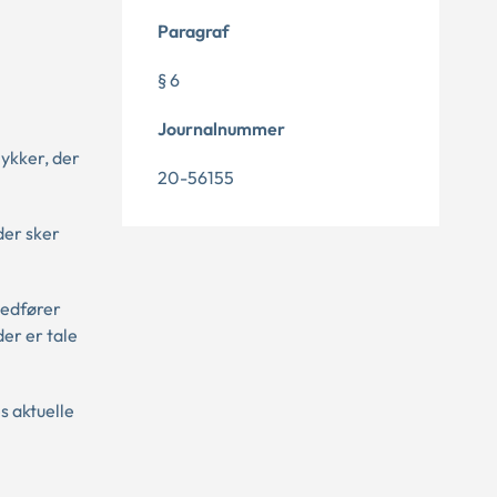
Paragraf
§ 6
Journalnummer
ykker, der
20-56155
der sker
medfører
er er tale
s aktuelle