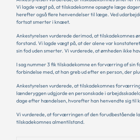
Vi lagde vægt på, at tilskadekomne opsøgte læge dage
herefter også flere henvendelser til læge. Ved udarbe
fortsat smerter i knæet.
Ankestyrelsen vurderede derimod, at tilskadekomnes øm
forstand. Vi lagde vægt på, at der alene var konstate
sin fod uden smerter. Vi vurderede, at ømheden ikke hav
I sag nummer 3 fik tilskadekomne en forværring af sin
forbindelse med, at han greb ud efter en person, der plu
Ankestyrelsen vurderede, at tilskadekomnes forværring
lænderyggen udgjorde en personskade i arbejdsskadelov
dage efter hændelsen, hvorefter han henvendte sig til 
Vi vurderede, at forværringen af den forudbestående 
tilskadekomnes almentilstand.