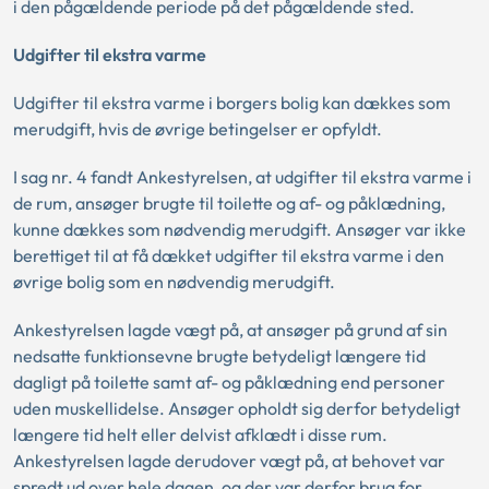
i den pågældende periode på det pågældende sted.
Udgifter til ekstra varme
Udgifter til ekstra varme i borgers bolig kan dækkes som
merudgift, hvis de øvrige betingelser er opfyldt.
I sag nr. 4 fandt Ankestyrelsen, at udgifter til ekstra varme i
de rum, ansøger brugte til toilette og af- og påklædning,
kunne dækkes som nødvendig merudgift. Ansøger var ikke
berettiget til at få dækket udgifter til ekstra varme i den
øvrige bolig som en nødvendig merudgift.
Ankestyrelsen lagde vægt på, at ansøger på grund af sin
nedsatte funktionsevne brugte betydeligt længere tid
dagligt på toilette samt af- og påklædning end personer
uden muskellidelse. Ansøger opholdt sig derfor betydeligt
længere tid helt eller delvist afklædt i disse rum.
Ankestyrelsen lagde derudover vægt på, at behovet var
spredt ud over hele dagen, og der var derfor brug for