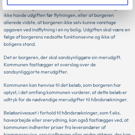
afvise at dække nødvendige merudgifter til
håndsrækninger alene med den begrundelse, at borgeren
ikke havde udgiften før flytningen, eller at borgeren
allerede vidste, at borgeren ikke selv kunne varetage
opgaven ved indflytning i en ny bolig. Udgiften skal være en
følge af borgerens nedsatte funktionsevne og ikke af
boligens stand.
Det er borgeren, der skal sandsynliggøre sin merudgift.
Kommunen fastlægger et overslag over de
sandsynliggjorte merudgifter.
Kommunen kan henvise til det beløb, som borgeren har
oplyst, i det omfang kommunen vurderer, at dette beløb er
udtryk for de nødvendige merudgifter til håndsrækninger.
Beløbsniveauet i forhold til håndsrækninger, som f.eks.
havearbejde eller snerydning, kan også fastlægges ved, at
kommunen indhenter priser fra leverandører af
hjemmeservice, servicefirmaer eller andre aktører, der kan