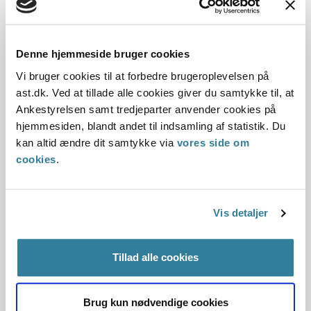
Vedligeholdelsesudgifter og håndsrækninger
Udgifter til håndsrækninger kan være nødvendige
Denne hjemmeside bruger cookies
merudgifter ved den daglige livsførelse, hvis de opfylder de
Vi bruger cookies til at forbedre brugeroplevelsen på
øvrige betingelser.
ast.dk. Ved at tillade alle cookies giver du samtykke til, at
Ankestyrelsen samt tredjeparter anvender cookies på
De udgifter til håndsrækninger, som andre borgere uden
hjemmesiden, blandt andet til indsamling af statistik. Du
nedsat funktionsevne på samme alder og i samme
kan altid ændre dit samtykke via
vores side om
livssituation også har, kan ikke dækkes som merudgifter.
cookies
.
Håndsrækninger
Kommunen skal udmåle merudgifter med udgangspunkt i,
Vis detaljer
at borgeren skal kunne leve som andre borgere på samme
alder og i samme livsituation uden funktionsnedsættelse.
Dette gælder også, når borgeren flytter til en ny bolig og i
Tillad alle cookies
den forbindelse søger om merudgifter til håndsrækninger.
I sag nr. 8 fandt Ankestyrelsen, at kommunen ikke kan
Brug kun nødvendige cookies