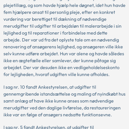
plejetillæg, og som havde hjælp hele døgnet, idet hun havde
fem hjælpere ansat til personlig pleje, efter en konkret
vurdering var berettiget til dækning af nødvendige
merudgifter til udgifter til arbejdsløn til malerarbejde i sin
lejlighed og til reparationer i forbindelse med dette
arbejde. Der var ud fra det oplyste tale om en nødvendig
renovering af ansøgerens lejlighed, og ansøgeren ville ikke
selv kunne udføre arbejdet. Hun var alene og havde således
ikke en ægtefælle eller samlever, der kunne påtage sig
arbejdet. Der var desuden ikke en vedligeholdelseskonto
for lejligheden, hvoraf udgiften ville kunne afholdes.
I sag nr. 10 fandt Ankestyrelsen, at udgifter til
gennemgribende istandsættelse og maling af nyindkøbt hus
samt anlæg af have ikke kunne anses som nødvendige
merudgifter ved den daglige livførelse, da restaureringen
ikke var en følge af ansøgers nedsatte funktionsevne.
I sag nr. 5 fandt Ankestyrelsen, at udgifter til