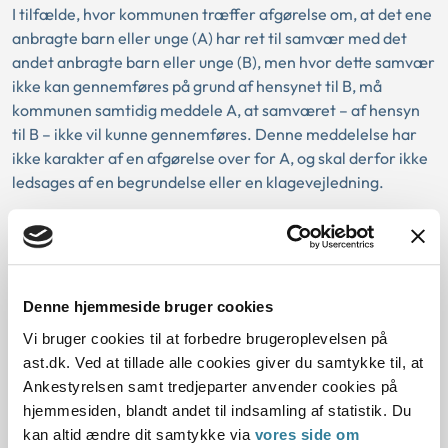
I tilfælde, hvor kommunen træffer afgørelse om, at det ene
anbragte barn eller unge (A) har ret til samvær med det
andet anbragte barn eller unge (B), men hvor dette samvær
ikke kan gennemføres på grund af hensynet til B, må
kommunen samtidig meddele A, at samværet – af hensyn
til B – ikke vil kunne gennemføres. Denne meddelelse har
ikke karakter af en afgørelse over for A, og skal derfor ikke
ledsages af en begrundelse eller en klagevejledning.
Hvis der er tale om to søskende, der er anbragt i hver sin
kommune, og som derfor har en sag i hver sin kommune,
skal kommunerne sørge for indbyrdes at koordinere
behandlingen af begge børn eller unges sager om samvær
Denne hjemmeside bruger cookies
som led i oplysningen af sagerne. Kommunerne har pligt til
Vi bruger cookies til at forbedre brugeroplevelsen på
løbende at følge op på, om der er nye forhold, som
ast.dk. Ved at tillade alle cookies giver du samtykke til, at
medfører, at samværet kan gennemføres.
Ankestyrelsen samt tredjeparter anvender cookies på
hjemmesiden, blandt andet til indsamling af statistik. Du
Det er i begge sager indehaveren af forældremyndigheden
kan altid ændre dit samtykke via
vores side om
og den unge, der har partsbeføjelser, der kan klage over