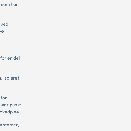
, som han
 ved
ye
for en del
. isoleret
 for
lens punkt
hovedpine.
symptomer,