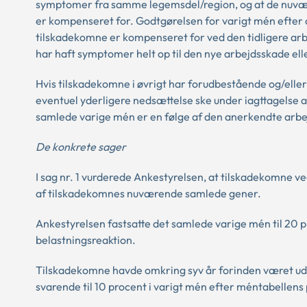
symptomer fra samme legemsdel/region, og at de nuvær
er kompenseret for. Godtgørelsen for varigt mén efter
tilskadekomne er kompenseret for ved den tidligere ar
har haft symptomer helt op til den nye arbejdsskade ell
Hvis tilskadekomne i øvrigt har forudbestående og/elle
eventuel yderligere nedsættelse ske under iagttagelse 
samlede varige mén er en følge af den anerkendte arb
De konkrete sager
I sag nr. 1 vurderede Ankestyrelsen, at tilskadekomne v
af tilskadekomnes nuværende samlede gener.
Ankestyrelsen fastsatte det samlede varige mén til 20 
belastningsreaktion.
Tilskadekomne havde omkring syv år forinden været ud
svarende til 10 procent i varigt mén efter méntabellens 