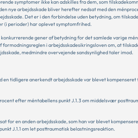
ende symptomer ikke kan adskilles fra dem, som tilskadekomne
 den nye arbejdsskade bliver herefter nedsat med den ménproc
bejdsskade. Det er i den forbindelse uden betydning, om tilska
er (i perioder) har oplevet symptomfrihed.
r konkurrerende gener af betydning for det samlede varige mén,
af formodningsreglen i arbejdsskadesikringsloven om, at tilsk
ejdsskade, medmindre overvejende sandsynlighed taler imod.
ed en tidligere anerkendt arbejdsskade var blevet kompenseret 
procent efter méntabellens punkt J.1.3 om middelsvær posttrau
sat for en anden arbejdsskade, som han var blevet kompensere
punkt J.1.1 om let posttraumatisk belastningsreaktion.