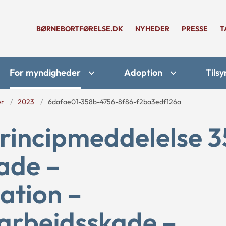
BØRNEBORTFØRELSE.DK
NYHEDER
PRESSE
T
For myndigheder
Adoption
Tilsy
er
2023
6dafae01-358b-4756-8f86-f2ba3edf126a
rincipmeddelelse 3
ade –
ation –
arbejdsskade –