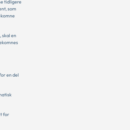
 tidligere
ent, som
dekomne
 skal en
adekomnes
for en del
matisk
t for