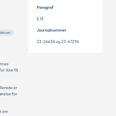
Paragraf
§ 18
Journalnummer
deloven
23-26638 og 23-47296
omnes
or ikke få
llerede er
relse for
le om