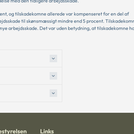
else med den tidligere arbejdsskade.
nt, og tilskadekomne allerede var kompenseret for en del af
jdsskade til skønsmæssigt mindre end 5 procent. Tilskadekom
en nye arbejdsskade. Det var uden betydning, at tilskadekomne 
styrelsen
Links