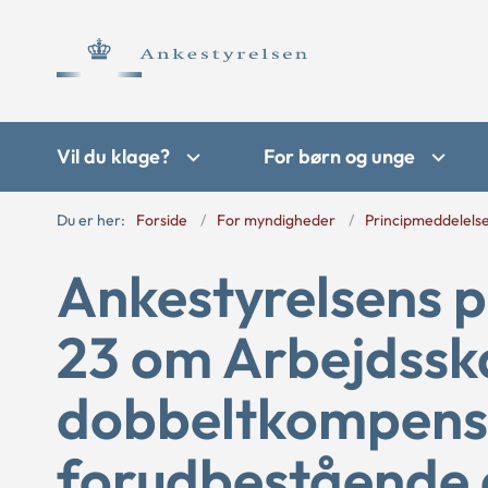
Vil du klage?
For børn og unge
Du er her:
Forside
For myndigheder
Principmeddelels
Ankestyrelsens p
23 om Arbejdssk
dobbeltkompens
forudbestående 