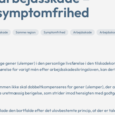
 symptomfrihed
sskade
Samme region
Symptomfrihed
Arbejdsskade
Arbejdsska
e gener (ulemper) i den personlige livsførelse i den tilskadek
ørelse for varigt mén efter arbejdsskadesikringsloven, kan derf
ommen ikke skal dobbeltkompenseres for gener (ulemper), der a
 uretmæssig berigelse, som strider imod hensigten med godtgø
lade den bortfalde efter det ulovbestemte princip, at der er ta