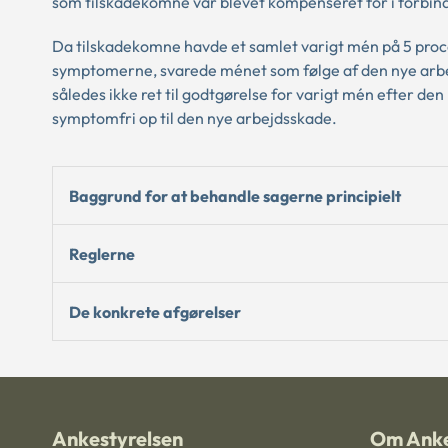
som tilskadekomne var blevet kompenseret for i forbind
Da tilskadekomne havde et samlet varigt mén på 5 proce
symptomerne, svarede ménet som følge af den nye arbe
således ikke ret til godtgørelse for varigt mén efter d
symptomfri op til den nye arbejdsskade.
Baggrund for at behandle sagerne principielt
Reglerne
De konkrete afgørelser
Ankestyrelsen
Om Anke