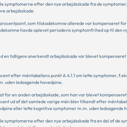
kille symptomerne efter den nye arbejdsskade fra de symptomer
gere arbejdsskade.
procentpoint, som tilskadekomne allerede var kompenseret for
skadekomne havde oplevet periodevis symptomfrihed op til den n
ed en tidligere anerkendt arbejdsskade var blevet kompenseret 
cent efter méntabellens punkt A.4.1.1 om lette symptomer, f.eks
m.m. uden ledsagende hovedpine.
at for en anden arbejdsskade, som han var blevet kompenseret
ocent ud af det samlede varige mén blev tilkendt efter méntabel
hovedpine eller lette kognitive symptomer m.m. uden ledsagende 
kille symptomerne efter den nye arbejdsskade fra en del af de 