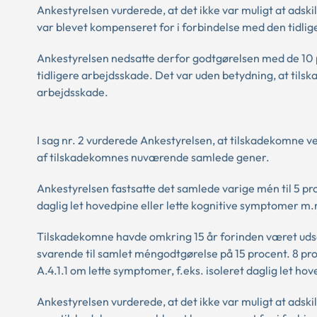
Ankestyrelsen vurderede, at det ikke var muligt at ads
var blevet kompenseret for i forbindelse med den tidli
Ankestyrelsen nedsatte derfor godtgørelsen med de 10 
tidligere arbejdsskade. Det var uden betydning, at til
arbejdsskade.
I sag nr. 2 vurderede Ankestyrelsen, at tilskadekomne v
af tilskadekomnes nuværende samlede gener.
Ankestyrelsen fastsatte det samlede varige mén til 5 pro
daglig let hovedpine eller lette kognitive symptomer 
Tilskadekomne havde omkring 15 år forinden været uds
svarende til samlet méngodtgørelse på 15 procent. 8 pr
A.4.1.1 om lette symptomer, f.eks. isoleret daglig let 
Ankestyrelsen vurderede, at det ikke var muligt at ads