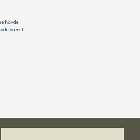
ne havde
havde været