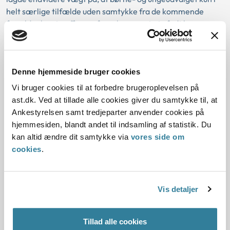
helt særlige tilfælde uden samtykke fra de kommende
forældre kan træffe en afgørelse om, at et ufødt barn
anbringes uden for hjemmet umiddelbart efter fødslen
efter § 49, jf. § 47, stk. 1, i barnets lov. Samlet set vurderede
Ankestyrelsen, at der som følge af sagsbehandlingsfejlens
Denne hjemmeside bruger cookies
betydning for det samlede oplysningsgrundlag på
tidspunktet for børne- og ungeudvalgets afgørelse ikke
Vi bruger cookies til at forbedre brugeroplevelsen på
forelå et så tilstrækkeligt og nødvendigt
ast.dk. Ved at tillade alle cookies giver du samtykke til, at
oplysningsgrundlag, at betingelserne for at træffe
Ankestyrelsen samt tredjeparter anvender cookies på
afgørelse om anbringelse af et ufødt barn var opfyldt,
hjemmesiden, blandt andet til indsamling af statistik. Du
hvorfor afgørelsen blev ophævet. Ankestyrelsen traf i
kan altid ændre dit samtykke via
vores side om
medfør af styrelsens egendriftsbeføjelse endvidere
cookies
.
afgørelse om anden støtteforanstaltning i sagen.
I sag nr. 2 stadfæstede Ankestyrelsen børne- og
Vis detaljer
ungeudvalgets afgørelse om fortsat anbringelse med en
genbehandlingsfrist på 2 år efter hovedreglen.
Umiddelbart forud for ikrafttrædelsen af § 171 b, i barnets
Tillad alle cookies