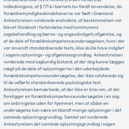
indledningsvis, at § 171 b i barnets lov fandt anvendelse, da
forældremyndighedsindehaverne var født i Grønland.
Ankestyrelsen vurderede endvidere, at bestemmelsen var
blevet tilsidesat i forbindelse med kommunens
sagsbehandling og børne- og ungeudvalgets afgørelse, og
at de dele af forældrekompetenceundersøgelsen, hvori der
var anvendt standardiserede tests, ikke skulle have indgået
i sagens oplysnings- og afgørelsesgrundlag. Ankestyrelsen
vurderede med sagkyndig bistand, at der dog kunne lægges
vægt på de dele af oplysningerne i den udarbejdede
forældrekompetenceundersøgelse, der ikke relaterede sig
til de udførte standardiserede psykologiske test.
Ankestyrelsen bemærkede, at der ikke er krav om, at der
foreligger en forældrekompetenceundersøgelse i en sag
om anbringelse uden for hjemmet, men at sådan en
undersøgelse kan være en blandt mange oplysninger i det
samlede oplysningsgrundlag. Samlet set vurderede
Ankestyrelsen det samlede oplysningsgrundlag i sagen