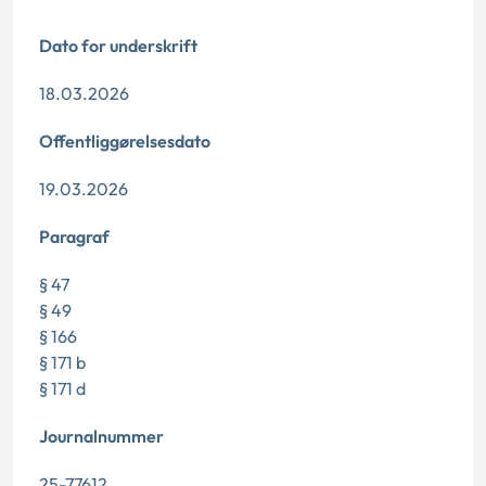
Dato for underskrift
18.03.2026
Offentliggørelsesdato
19.03.2026
Paragraf
§ 47
§ 49
§ 166
§ 171 b
§ 171 d
Journalnummer
25-77612