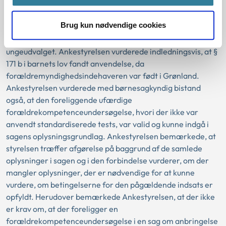
lov den 1. maj 2025 afbrød kommunen arbejdet med
udarbejdelsen af en forældrekompetenceundersøgelse i
Brug kun nødvendige cookies
sagen. Den ufærdige forældrekompetenceundersøgelse
indgik i sagens oplysningsgrundlag i børne- og
ungeudvalget. Ankestyrelsen vurderede indledningsvis, at §
171 b i barnets lov fandt anvendelse, da
forældremyndighedsindehaveren var født i Grønland.
Ankestyrelsen vurderede med børnesagkyndig bistand
også, at den foreliggende ufærdige
forældrekompetenceundersøgelse, hvori der ikke var
anvendt standardiserede tests, var valid og kunne indgå i
sagens oplysningsgrundlag. Ankestyrelsen bemærkede, at
styrelsen træffer afgørelse på baggrund af de samlede
oplysninger i sagen og i den forbindelse vurderer, om der
mangler oplysninger, der er nødvendige for at kunne
vurdere, om betingelserne for den pågældende indsats er
opfyldt. Herudover bemærkede Ankestyrelsen, at der ikke
er krav om, at der foreligger en
forældrekompetenceundersøgelse i en sag om anbringelse