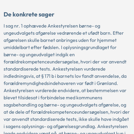
De konkrete sager
I sag nr. 1 ophævede Ankestyrelsen børne- og
ungeudvalgets afgørelse vedrørende et ufødt barn. Efter
afgørelsen skulle barnet anbringes uden for hjemmet
umiddelbart efter fødslen. I oplysningsgrundlaget for
børne- og ungeudvalget indgik en
forældrekompetenceundersøgelse, hvori der var anvendt
standardiserede tests. Ankestyrelsen vurderede
indledningsvis, at § 171 b i barnets lov fandt anvendelse, da
forældremyndighedsindehaveren var født i Grønland.
Ankestyrelsen vurderede endvidere, at bestemmelsen var
blevet tilsidesat i forbindelse med kommunens
sagsbehandling og børne- og ungeudvalgets afgørelse, og
at de dele af forældrekompetenceundersøgelsen, hvori der
var anvendt standardiserede tests, ikke skulle have indgået
i sagens oplysnings- og afgørelsesgrundlag. Ankestyrelsen
lagde endvidere vægt på, at børne- og ungeudvalget kun i