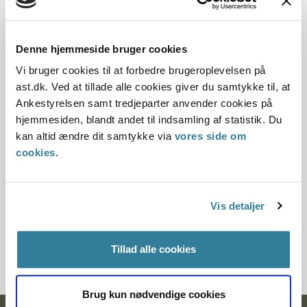
Hvorvidt kommunerne oplever, at de kan bruge
bestemmelserne efter hensigten, som den er
Denne hjemmeside bruger cookies
beskrevet i serviceloven.
Vi bruger cookies til at forbedre brugeroplevelsen på
Hvad kommunerne registrerer elektronisk om de
ast.dk. Ved at tillade alle cookies giver du samtykke til, at
personer, som modtager indsatser efter
Ankestyrelsen samt tredjeparter anvender cookies på
bestemmelserne, og hvilke systemer de registrerer i.
hjemmesiden, blandt andet til indsamling af statistik. Du
kan altid ændre dit samtykke via
vores side om
Undersøgelsens resultater er baseret på 92 kommuners
cookies
.
besvarelse af et spørgeskema og kvalitative interview med
ledere og sagsbehandlere i syv kommuner.
Vis detaljer
Hent publikationen
Tillad alle cookies
Brug kun nødvendige cookies