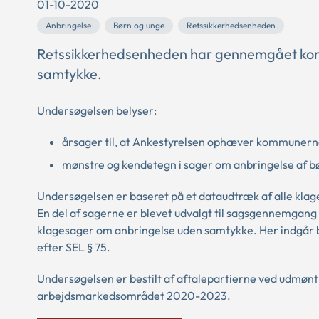
01-10-2020
Anbringelse
Børn og unge
Retssikkerhedsenheden
Retssikkerhedsenheden har gennemgået konk
samtykke.
Undersøgelsen belyser:
årsager til, at Ankestyrelsen ophæver kommunerne
mønstre og kendetegn i sager om anbringelse af b
Undersøgelsen er baseret på et dataudtræk af alle kla
En del af sagerne er blevet udvalgt til sagsgennemgang 
klagesager om anbringelse uden samtykke. Her indgår 
efter SEL § 75.
Undersøgelsen er bestilt af aftalepartierne ved udmøntn
arbejdsmarkedsområdet 2020-2023.