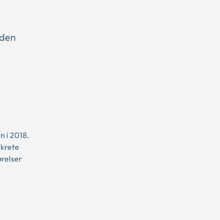
uden
n i 2018.
nkrete
relser