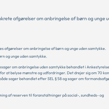
rete afgørelser om anbringelse af børn og unge 
s afgørelser om anbringelse af børn og unge uden samtykke.
ørn og unge uden samtykke.
gesager om anbringelse uden samtykke behandlet i Ankestyrelse
for at belyse mønstre og udfordringer. Det drejer sig om 70 ko
både sager behandlet efter SEL § 58 og sager om formandsafgø
ing af reserven til foranstaltninger på social-, sundheds- og