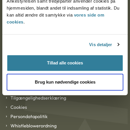
Ankestyrelsen samt tredjeparter anvender cookies på
hjemmesiden, blandt andet til indsamling af statistik. Du
kan altid ændre dit samtykke via
vores side om
EAN: 57 98 000 35 48 21
cookies
.
CVR: 1007 4002
Om Ankestyrelsen
Vis detaljer
Om Ankestyrelsen
Tillad alle cookies
Blanketter og kontaktformularer
Brug kun nødvendige cookies
Links
Tilgængelighedserklæring
Cookies
Persondatapolitik
Whistleblowerordning