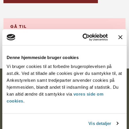
GÅ TIL
Arbejdsmiljø-klagenævnet
Denne hjemmeside bruger cookies
Vi bruger cookies til at forbedre brugeroplevelsen på
ast.dk. Ved at tillade alle cookies giver du samtykke til, at
Ankestyrelsen samt tredjeparter anvender cookies på
Ankestyrelsen
hjemmesiden, blandt andet til indsamling af statistik. Du
Postadresse:
kan altid ændre dit samtykke via
vores side om
cookies
.
Nytorv 7, 2. sal
9000 Aalborg
Vis detaljer