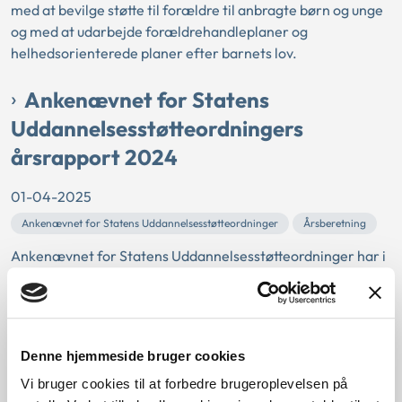
med at bevilge støtte til forældre til anbragte børn og unge
og med at udarbejde forældrehandleplaner og
helhedsorienterede planer efter barnets lov.
Ankenævnet for Statens
Uddannelsesstøtteordningers
årsrapport 2024
01-04-2025
Ankenævnet for Statens Uddannelsesstøtteordninger
Årsberetning
Ankenævnet for Statens Uddannelsesstøtteordninger har i
2024 modtaget 1.068 sager og har truffet afgørelse i 981
sager.
Arbejdsmiljøklagenævnets
Denne hjemmeside bruger cookies
årsberetning 2024
Vi bruger cookies til at forbedre brugeroplevelsen på