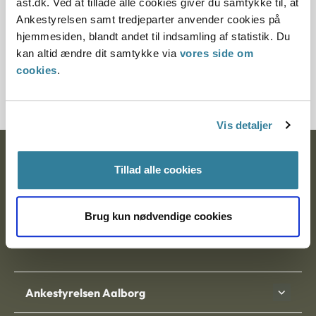
ast.dk. Ved at tillade alle cookies giver du samtykke til, at
01-04-2025
Ankestyrelsen samt tredjeparter anvender cookies på
Arbejdsmiljøklagenævnet
Årsberetning
hjemmesiden, blandt andet til indsamling af statistik. Du
kan altid ændre dit samtykke via
vores side om
I 2024 modtog Arbejdsmiljøklagenævnet i alt 153 nye
cookies
.
sager, hvilket er et fald fra 2023, hvor nævnet modtog 230
sager.
Vis detaljer
Ankestyrelsen
Tillad alle cookies
Postadresse:
Brug kun nødvendige cookies
Nytorv 7, 2. sal
9000 Aalborg
Ankestyrelsen Aalborg