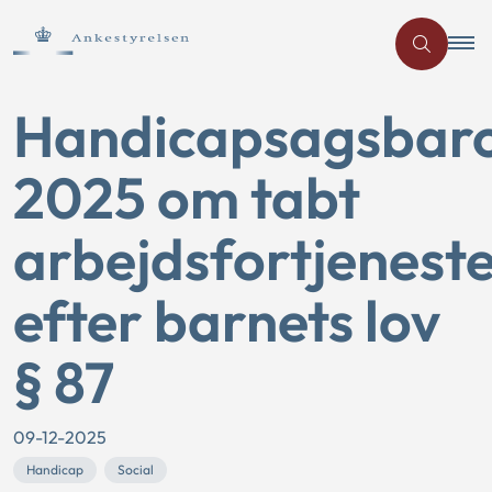
Handicapsagsbar
2025 om tabt
arbejdsfortjenest
efter barnets lov
§ 87
09-12-2025
Handicap
Social