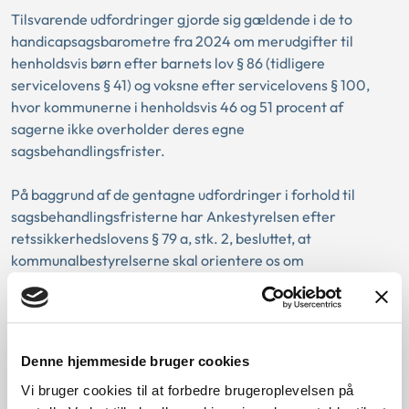
Tilsvarende udfordringer gjorde sig gældende i de to
handicapsagsbarometre fra 2024 om merudgifter til
henholdsvis børn efter barnets lov § 86 (tidligere
servicelovens § 41) og voksne efter servicelovens § 100,
hvor kommunerne i henholdsvis 46 og 51 procent af
sagerne ikke overholder deres egne
sagsbehandlingsfrister.
På baggrund af de gentagne udfordringer i forhold til
sagsbehandlingsfristerne har Ankestyrelsen efter
retssikkerhedslovens § 79 a, stk. 2, besluttet, at
kommunalbestyrelserne skal orientere os om
kommunalbestyrelsens behandling, herunder hvilke
foranstaltninger de vil sætte i værk.
Hent publikation
Denne hjemmeside bruger cookies
Vi bruger cookies til at forbedre brugeroplevelsen på