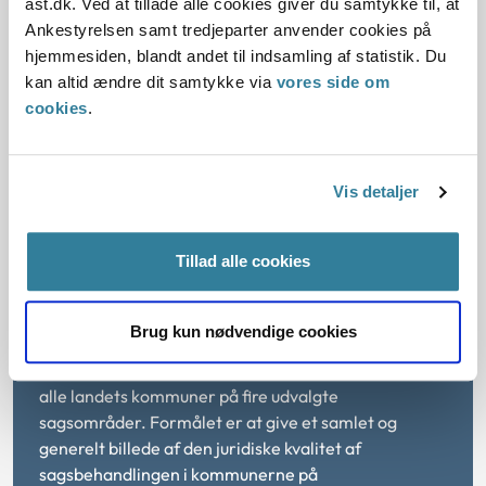
ast.dk. Ved at tillade alle cookies giver du samtykke til, at
Hent webtilgængelig version
Ankestyrelsen samt tredjeparter anvender cookies på
hjemmesiden, blandt andet til indsamling af statistik. Du
kan altid ændre dit samtykke via
vores side om
cookies
.
Om Handicapsagsbarometret
Handicapsagsbarometret indgår i det samlede
Vis detaljer
initiativ om bedre retssikkerhed og tillid til
kommunernes sagsbehandling på handicapområdet.
Tillad alle cookies
Den er en del af aftalen om udmøntning af reserven
på social-, sundheds- og arbejdsmarkedsområdet
for 2022-2025.
Brug kun nødvendige cookies
I denne periode gennemgår Ankestyrelsen sager fra
alle landets kommuner på fire udvalgte
sagsområder. Formålet er at give et samlet og
generelt billede af den juridiske kvalitet af
sagsbehandlingen i kommunerne på