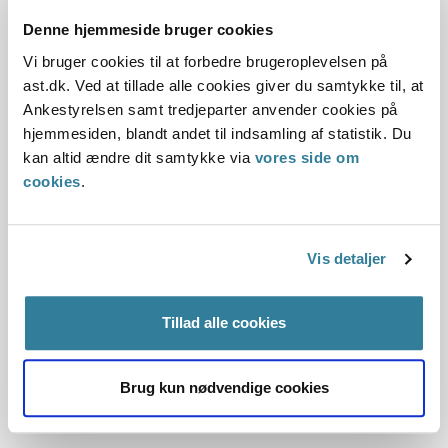
Denne hjemmeside bruger cookies
Fra engroshandel til administration
Vi bruger cookies til at forbedre brugeroplevelsen på
Jeg er uddannet engroshandelsassistent. Det tror jeg ikke,
ast.dk. Ved at tillade alle cookies giver du samtykke til, at
der er så mange i administrationen, der er. Inden jeg kom til
Ankestyrelsen samt tredjeparter anvender cookies på
Ankestyrelsen, havde jeg arbejdet i restaurationsbranchen,
hjemmesiden, blandt andet til indsamling af statistik. Du
i et marketingsbureau og som it-supporter. Jeg har en
kan altid ændre dit samtykke via
vores side om
kollega, der har samme arbejdsportefølje som mig, og hun
cookies
.
er faktisk både uddannet salgs- og kontorassistent og
pædagog.
Vis detaljer
Det sociale i Ankestyrelsen
Tillad alle cookies
Jeg elsker alt det sociale, og i mit eget team er vi gode til at
stikke hovedet sammen uden for jobbet til en middag på en
restaurant eller et fitness arrangement. Jeg sidder i et
Brug kun nødvendige cookies
team, hvor vi har det rigtig godt socialt, og hvor god humor
er i højsædet.