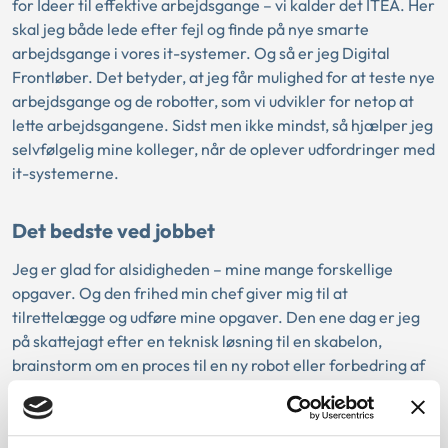
for Ideer til effektive arbejdsgange – vi kalder det ITEA. Her
skal jeg både lede efter fejl og finde på nye smarte
arbejdsgange i vores it-systemer. Og så er jeg Digital
Frontløber. Det betyder, at jeg får mulighed for at teste nye
arbejdsgange og de robotter, som vi udvikler for netop at
lette arbejdsgangene. Sidst men ikke mindst, så hjælper jeg
selvfølgelig mine kolleger, når de oplever udfordringer med
it-systemerne.
Det bedste ved jobbet
Jeg er glad for alsidigheden – mine mange forskellige
opgaver. Og den frihed min chef giver mig til at
tilrettelægge og udføre mine opgaver. Den ene dag er jeg
på skattejagt efter en teknisk løsning til en skabelon,
brainstorm om en proces til en ny robot eller forbedring af
et nyt ankeskema. Og dagen efter, kan jeg sætte mig med
en kop kaffe og få nogle rutinesager kørt igennem
systemet.