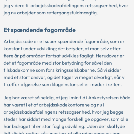
jeg videre til arbejdsskadeafdelingens retssagsenhed, hvor
jeg nu arbejder som rettergangsfuldmægtig.
Et spændende fagområde
Arbejdsskade er et super spændende fagområde, som er
konstant under udvikling; det betyder, at man selv efter
flere år på området fortsat udvikles fagligt. Herudover er
det et fagområde med stor betydning for såvel den
tilskadekomne som forsikringsselskaberne. Så vi sidder
med et stort ansvar, og det tager vi meget alvorligt, når vi
træffer afgørelse som klageinstans eller møder i retten.
Jeg har været så heldig, at jeg i min tid i Ankestyrelsen både
har været i et af arbejdsskadekontorene og nu i
arbejdsskadeafdelingens retssagsenhed, hvor jeg begge
steder har siddet med mange forskellige opgaver, som alle
har bidraget til en stor faglig udvikling. Uden det skal lyde
lidt kliché-agtigt, så synes jeg, at alle mine opgaver har