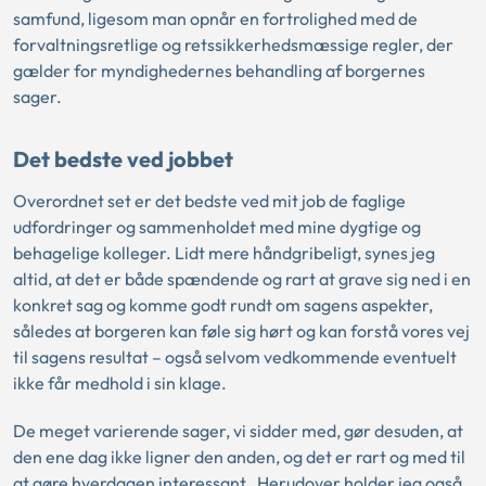
samfund, ligesom man opnår en fortrolighed med de
forvaltningsretlige og retssikkerhedsmæssige regler, der
gælder for myndighedernes behandling af borgernes
sager.
Det bedste ved jobbet
Overordnet set er det bedste ved mit job de faglige
udfordringer og sammenholdet med mine dygtige og
behagelige kolleger. Lidt mere håndgribeligt, synes jeg
altid, at det er både spændende og rart at grave sig ned i en
konkret sag og komme godt rundt om sagens aspekter,
således at borgeren kan føle sig hørt og kan forstå vores vej
til sagens resultat – også selvom vedkommende eventuelt
ikke får medhold i sin klage.
De meget varierende sager, vi sidder med, gør desuden, at
den ene dag ikke ligner den anden, og det er rart og med til
at gøre hverdagen interessant. Herudover holder jeg også