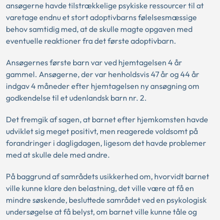
ansøgerne havde tilstrækkelige psykiske ressourcer til at
varetage endnu et stort adoptivbarns følelsesmæssige
behov samtidig med, at de skulle magte opgaven med
eventuelle reaktioner fra det første adoptivbarn.
Ansøgernes første barn var ved hjemtagelsen 4 år
gammel. Ansøgerne, der var henholdsvis 47 år og 44 år
indgav 4 måneder efter hjemtagelsen ny ansøgning om
godkendelse til et udenlandsk barn nr. 2.
Det fremgik af sagen, at barnet efter hjemkomsten havde
udviklet sig meget positivt, men reagerede voldsomt på
forandringer i dagligdagen, ligesom det havde problemer
med at skulle dele med andre.
På baggrund af samrådets usikkerhed om, hvorvidt barnet
ville kunne klare den belastning, det ville være at få en
mindre søskende, besluttede samrådet ved en psykologisk
undersøgelse at få belyst, om barnet ville kunne tåle og