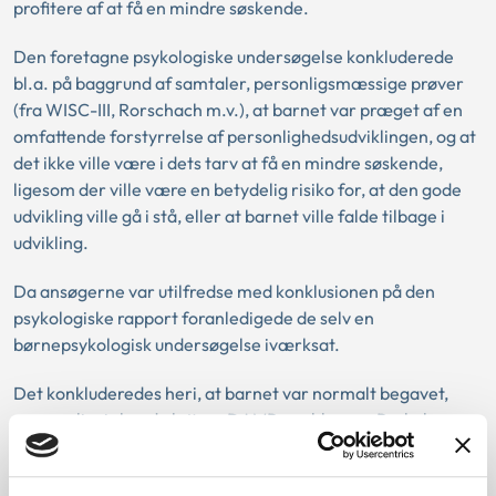
profitere af at få en mindre søskende.
Den foretagne psykologiske undersøgelse konkluderede
bl.a. på baggrund af samtaler, personligsmæssige prøver
(fra WISC-III, Rorschach m.v.), at barnet var præget af en
omfattende forstyrrelse af personlighedsudviklingen, og at
det ikke ville være i dets tarv at få en mindre søskende,
ligesom der ville være en betydelig risiko for, at den gode
udvikling ville gå i stå, eller at barnet ville falde tilbage i
udvikling.
Da ansøgerne var utilfredse med konklusionen på den
psykologiske rapport foranledigede de selv en
børnepsykologisk undersøgelse iværksat.
Det konkluderedes heri, at barnet var normalt begavet,
men muligvis havde lettere DAMP-problemer. Psykologen
fandt ingen grund til at fraråde ansøgerne endnu et barn,
hvis de havde overskud til det.