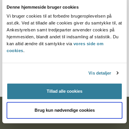
Adoptionsnævnet besluttede at sende sagen tilbage til
Denne hjemmeside bruger cookies
fortsat behandling med henblik på færdiggørelse af
Vi bruger cookies til at forbedre brugeroplevelsen på
forundersøgelsen set i lyset af de ændrede forhold i
ast.dk. Ved at tillade alle cookies giver du samtykke til, at
forbindelse med, at ansøgerne var flyttet til en anden
Ankestyrelsen samt tredjeparter anvender cookies på
amtskommune.
hjemmesiden, blandt andet til indsamling af statistik. Du
kan altid ændre dit samtykke via
vores side om
Nævnet fandt, at første barns forhold ikke i sig selv kunne
cookies
.
begrunde et afslag, og fandt det betænkeligt, at samrådet
havde lagt vægt på de personlighedsmæssige prøver i den
psykologiske undersøgelse, da der var tale om en dreng på
Vis detaljer
under 6 år med mangelfuld sproglig udvikling, som havde
opholdt sig i relativ kort tid i landet.
Tillad alle cookies
Ankestyrelsen
Brug kun nødvendige cookies
Postadresse: