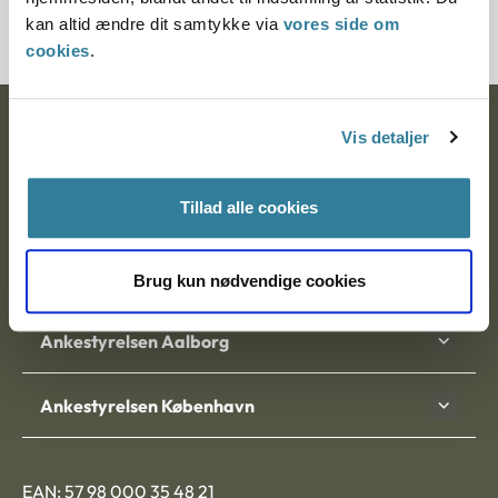
barn.
kan altid ændre dit samtykke via
vores side om
cookies
.
Ankestyrelsen
Vis detaljer
Postadresse:
Tillad alle cookies
Nytorv 7, 2. sal
9000 Aalborg
Brug kun nødvendige cookies
Ankestyrelsen Aalborg
Ankestyrelsen København
EAN: 57 98 000 35 48 21