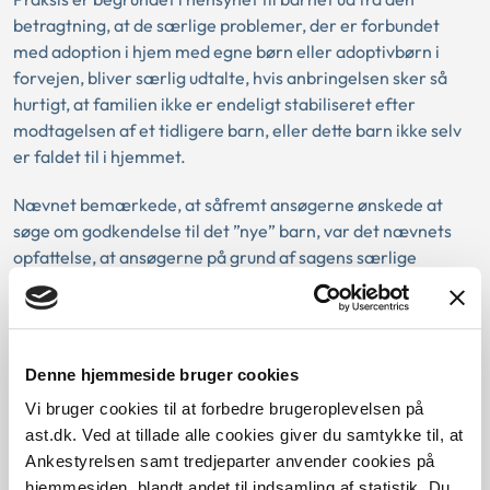
betragtning, at de særlige problemer, der er forbundet
med adoption i hjem med egne børn eller adoptivbørn i
forvejen, bliver særlig udtalte, hvis anbringelsen sker så
hurtigt, at familien ikke er endeligt stabiliseret efter
modtagelsen af et tidligere barn, eller dette barn ikke selv
er faldet til i hjemmet.
Nævnet bemærkede, at såfremt ansøgerne ønskede at
søge om godkendelse til det ”nye” barn, var det nævnets
opfattelse, at ansøgerne på grund af sagens særlige
omstændigheder kunne bevare deres godkendelse til det
”første” barn så længe det undersøges, om ansøgerne
kunne godkendes til det ”nye” barn. Ansøgerne skulle dog i
så fald senest frafalde deres godkendelse til det ”første”
Denne hjemmeside bruger cookies
barn på tidspunktet for godkendelse til det ”nye” barn.
Vi bruger cookies til at forbedre brugeroplevelsen på
Nævnet bad derfor samtidig samrådet om at rette
ast.dk. Ved at tillade alle cookies giver du samtykke til, at
henvendelse til ansøgerne med henblik på at fastslå,
Ankestyrelsen samt tredjeparter anvender cookies på
hvorvidt De ønsker at søge om godkendelse til det ”nye”
hjemmesiden, blandt andet til indsamling af statistik. Du