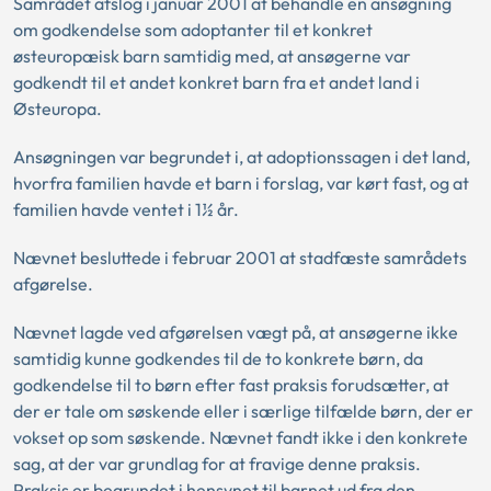
Samrådet afslog i januar 2001 at behandle en ansøgning
om godkendelse som adoptanter til et konkret
østeuropæisk barn samtidig med, at ansøgerne var
godkendt til et andet konkret barn fra et andet land i
Østeuropa.
Ansøgningen var begrundet i, at adoptionssagen i det land,
hvorfra familien havde et barn i forslag, var kørt fast, og at
familien havde ventet i 1½ år.
Nævnet besluttede i februar 2001 at stadfæste samrådets
afgørelse.
Nævnet lagde ved afgørelsen vægt på, at ansøgerne ikke
samtidig kunne godkendes til de to konkrete børn, da
godkendelse til to børn efter fast praksis forudsætter, at
der er tale om søskende eller i særlige tilfælde børn, der er
vokset op som søskende. Nævnet fandt ikke i den konkrete
sag, at der var grundlag for at fravige denne praksis.
Praksis er begrundet i hensynet til barnet ud fra den