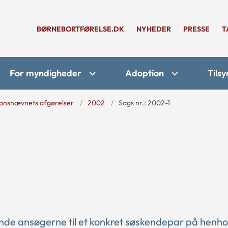
BØRNEBORTFØRELSE.DK
NYHEDER
PRESSE
T
For myndigheder
Adoption
Tilsy
onsnævnets afgørelser
2002
Sags nr.: 2002-1
de ansøgerne til et konkret søskendepar på henhol