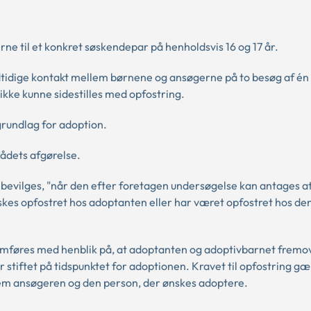
 til et konkret søskendepar på henholdsvis 16 og 17 år.
dtidige kontakt mellem børnene og ansøgerne på to besøg af é
kke kunne sidestilles med opfostring.
grundlag for adoption.
ådets afgørelse.
bevilges, "når den efter foretagen undersøgelse kan antages at
kes opfostret hos adoptanten eller har været opfostret hos den
mføres med henblik på, at adoptanten og adoptivbarnet fremov
r stiftet på tidspunktet for adoptionen. Kravet til opfostring g
llem ansøgeren og den person, der ønskes adoptere.