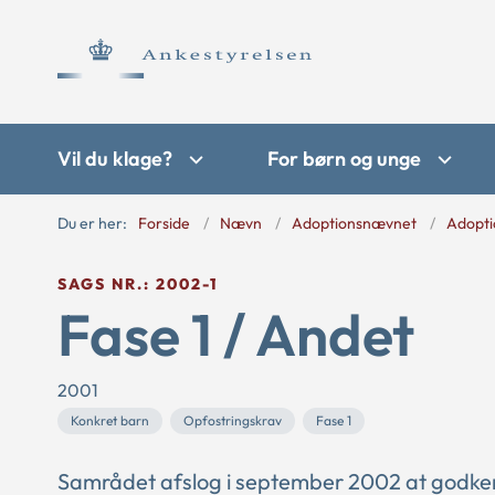
Vil du klage?
For børn og unge
Du er her:
Forside
Nævn
Adoptionsnævnet
Adopti
SAGS NR.: 2002-1
Fase 1 / Andet
2001
Konkret barn
Opfostringskrav
Fase 1
Samrådet afslog i september 2002 at godken