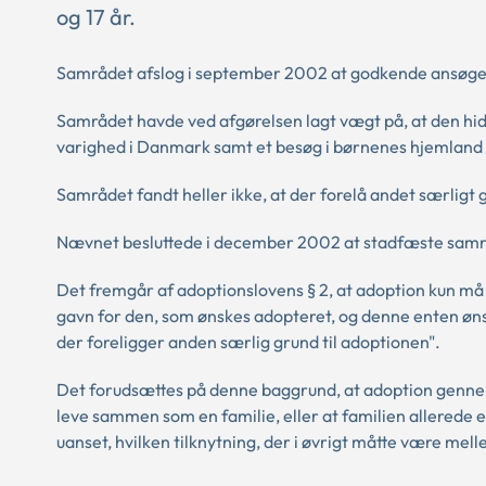
og 17 år.
Samrådet afslog i september 2002 at godkende ansøgerne
Samrådet havde ved afgørelsen lagt vægt på, at den hi
varighed i Danmark samt et besøg i børnenes hjemland i
Samrådet fandt heller ikke, at der forelå andet særligt 
Nævnet besluttede i december 2002 at stadfæste samr
Det fremgår af adoptionslovens § 2, at adoption kun må 
gavn for den, som ønskes adopteret, og denne enten øns
der foreligger anden særlig grund til adoptionen".
Det forudsættes på denne baggrund, at adoption genne
leve sammen som en familie, eller at familien allerede e
uanset, hvilken tilknytning, der i øvrigt måtte være me