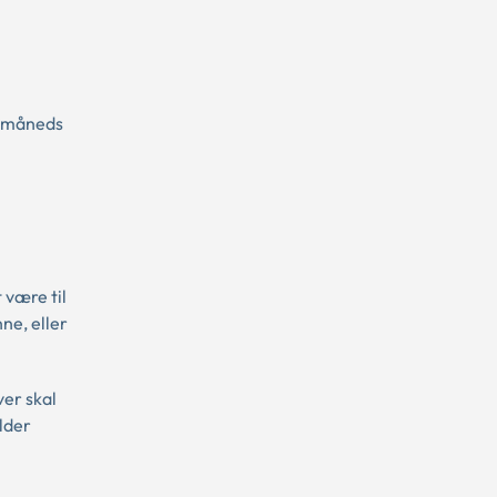
n måneds
 være til
ne, eller
er skal
ælder