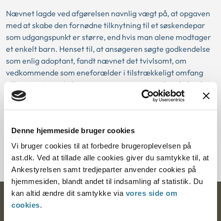
Nævnet lagde ved afgørelsen navnlig vægt på, at opgaven
med at skabe den fornødne tilknytning til et søskendepar
som udgangspunkt er større, end hvis man alene modtager
et enkelt barn. Henset til, at ansøgeren søgte godkendelse
som enlig adoptant, fandt nævnet det tvivlsomt, om
vedkommende som eneforælder i tilstrækkeligt omfang
ville være i stand til at varetage opgaven med at skabe den
nødvendige tilknytning til to børn, som navnlig er vigtig i
den første tid efter modtagelsen af et adoptivbarn.
Nævnet tillagde det i den forbindelse en vis betydning, at
Denne hjemmeside bruger cookies
ansøgeren kort tid forinden var flyttet til et andet land og
derfor endnu ikke har haft mulighed for at etablere det
Vi bruger cookies til at forbedre brugeroplevelsen på
fornødne netværk.
ast.dk. Ved at tillade alle cookies giver du samtykke til, at
Ankestyrelsen samt tredjeparter anvender cookies på
hjemmesiden, blandt andet til indsamling af statistik. Du
kan altid ændre dit samtykke via
vores side om
Ankestyrelsen
cookies
.