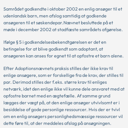
Samrådet godkendte i oktober 2002 en enlig ansøger til et
udenlandsk barn, men afslog samtidig at godkende
ansøgeren til et søskendepar.Nævnet besluttede på et
møde i december 2002 at stadfæste samrådets afgørelse.
Ifølge § 5 i godkendelsesbekendtgørelsen er det en
betingelse for at blive godkendt som adoptant, at
ansøgeren kan anses for egnet til at opfostre et barn alene.
Efter Adoptionsnævnets praksis stilles der ikke krav til
enlige ansøgere, som er forskellige fra de krav, der stilles til
par. Derimod stilles der f.eks. større krav til enliges
netværk, idet den enlige ikke vil kunne dele ansvaret med at
opfostre barnet med en ægtefælle. Af samme grund
lægges der vægt på, at den enlige ansøger utvivlsomt er i
besiddelse af gode personlige ressourcer. Hvis der er tvivl
om en enlig ansøgers personlighedsmæssige ressourcer vil
dette føre til, at der meddeles afslag på ansøgningen.