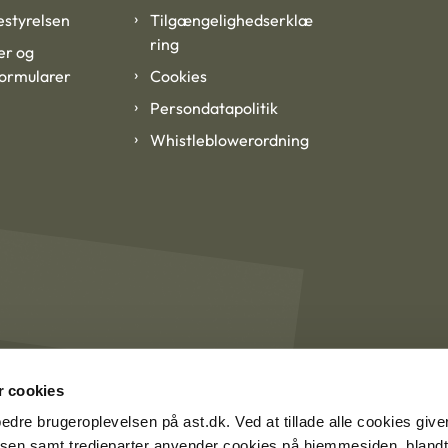
styrelsen
Tilgængelighedserklæ
ring
er og
formularer
Cookies
Persondatapolitik
Whistleblowerordning
 cookies
rbedre brugeroplevelsen på ast.dk. Ved at tillade alle cookies give
lsen samt tredjeparter anvender cookies på hjemmesiden, blandt 