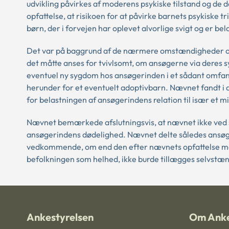
udvikling påvirkes af moderens psykiske tilstand og de
opfattelse, at risikoen for at påvirke barnets psykiske t
børn, der i forvejen har oplevet alvorlige svigt og er bel
Det var på baggrund af de nærmere omstændigheder om
det måtte anses for tvivlsomt, om ansøgerne via deres
eventuel ny sygdom hos ansøgerinden i et sådant omfan
herunder for et eventuelt adoptivbarn. Nævnet fandt i d
for belastningen af ansøgerindens relation til især et m
Nævnet bemærkede afslutningsvis, at nævnet ikke ved 
ansøgerindens dødelighed. Nævnet delte således ansøger
vedkommende, om end den efter nævnets opfattelse måtte
befolkningen som helhed, ikke burde tillægges selvstæ
Ankestyrelsen
Om Anke