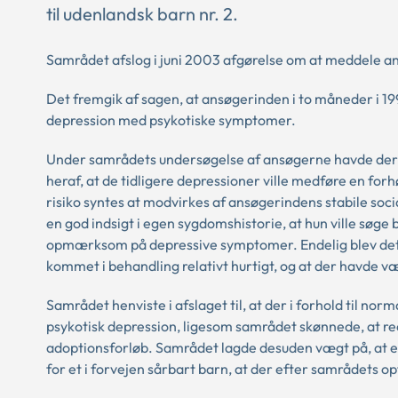
til udenlandsk barn nr. 2.
Samrådet afslog i juni 2003 afgørelse om at meddele an
Det fremgik af sagen, at ansøgerinden i to måneder i 19
depression med psykotiske symptomer.
Under samrådets undersøgelse af ansøgerne havde der 
heraf, at de tidligere depressioner ville medføre en forh
risiko syntes at modvirkes af ansøgerindens stabile soc
en god indsigt i egen sygdomshistorie, at hun ville søge 
opmærksom på depressive symptomer. Endelig blev det 
kommet i behandling relativt hurtigt, og at der havde 
Samrådet henviste i afslaget til, at der i forhold til 
psykotisk depression, ligesom samrådet skønnede, at rec
adoptionsforløb. Samrådet lagde desuden vægt på, at e
for et i forvejen sårbart barn, at der efter samrådets o