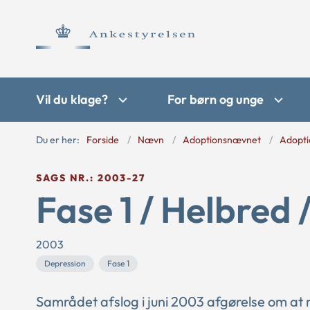
Vil du klage?
For børn og unge
Du er her:
Forside
Nævn
Adoptionsnævnet
Adopti
SAGS NR.: 2003-27
Fase 1 / Helbred 
2003
Depression
Fase 1
Samrådet afslog i juni 2003 afgørelse om a