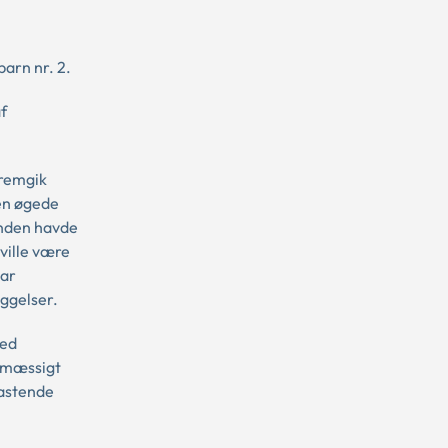
arn nr. 2.
f
fremgik
den øgede
inden havde
 ville være
var
æggelser.
med
tsmæssigt
lastende