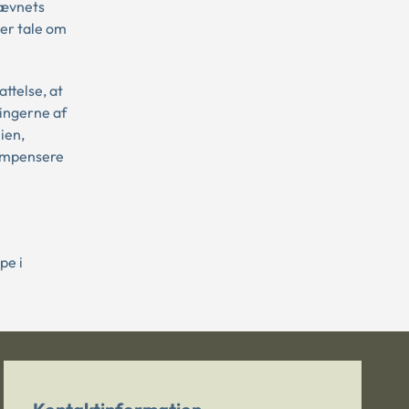
nævnets
 er tale om
telse, at
ingerne af
ien,
kompensere
pe i