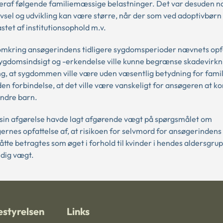
 deraf følgende familiemæssige belastninger. Det var desuden 
rivsel og udvikling kan være større, når der som ved adoptivbørn
astet af institutionsophold m.v.
kring ansøgerindens tidligere sygdomsperioder nævnets opfat
 sygdomsindsigt og -erkendelse ville kunne begrænse skadevirkn
g, at sygdommen ville være uden væsentlig betydning for famil
en forbindelse, at det ville være vanskeligt for ansøgeren at 
indre barn.
sin afgørelse havde lagt afgørende vægt på spørgsmålet om
nes opfattelse af, at risikoen for selvmord for ansøgerindens
 betragtes som øget i forhold til kvinder i hendes aldersgrup
ndig vægt.
styrelsen
Links