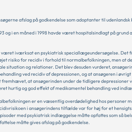
søgerne afslag på godkendelse som adoptanter til udenlandsk b
93 og i en måned i 1998 havde været hospitalsindlagt på grund a
været iværksat en psykiatrisk speciallægeundersøgelse. Det 
øjet risiko for recidiv i forhold til normalbefolkningen, men at 
iale situation og relationer. Det blev desuden vurderet, ansøger
behandling ved recidiv af depressionen, og at ansøgeren i øvrigt
fremhævet, at ansøgerinden under de tidligere depressioner 
været hurtig og god effekt af medikamentel behandling ved indl
normalbefolkningen er en væsentlig overdødelighed hos personer 
idivrisikoen i ansøgerindens tilfælde var for høj for et hensig
pisoder med psykiatrisk indlæggelse måtte opfattes som så be
pfattelse måtte gives afslag på godkendelse.