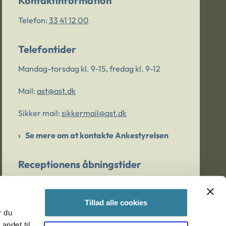
Kontaktinformation
Telefon:
33 41 12 00
Telefontider
Mandag-torsdag kl. 9-15, fredag kl. 9-12
Mail:
ast@ast.dk
Sikker mail:
sikkermail@ast.dk
Se mere om at kontakte Ankestyrelsen
Receptionens åbningstider
Mandag-torsdag kl. 9-15, fredag kl. 9-13
Tillad alle cookies
r du
Er du bekymret for et barn/en ung?
andet til