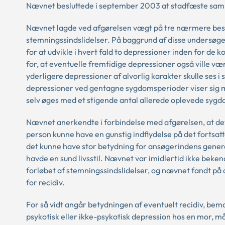
Nævnet besluttede i september 2003 at stadfæste samr
Nævnet lagde ved afgørelsen vægt på tre nærmere besk
stemningssindslidelser. På baggrund af disse undersøge
for at udvikle i hvert fald to depressioner inden for de
for, at eventuelle fremtidige depressioner også ville 
yderligere depressioner af alvorlig karakter skulle se
depressioner ved gentagne sygdomsperioder viser sig me
selv øges med et stigende antal allerede oplevede syg
Nævnet anerkendte i forbindelse med afgørelsen, at det
person kunne have en gunstig indflydelse på det fortsat
det kunne have stor betydning for ansøgerindens generel
havde en sund livsstil. Nævnet var imidlertid ikke bekendt
forløbet af stemningssindslidelser, og nævnet fandt på 
for recidiv.
For så vidt angår betydningen af eventuelt recidiv, bem
psykotisk eller ikke-psykotisk depression hos en mor, må 