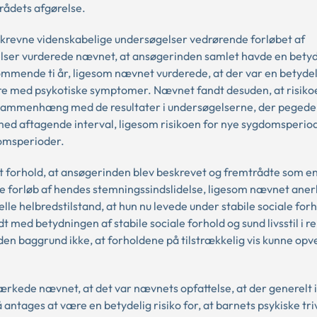
ådets afgørelse.
revne videnskabelige undersøgelser vedrørende forløbet af
lser vurderede nævnet, at ansøgerinden samlet havde en betyde
 kommende ti år, ligesom nævnet vurderede, at der var en betydel
være med psykotiske symptomer. Nævnet fandt desuden, at risiko
s i sammenhæng med de resultater i undersøgelserne, der pegede 
d aftagende interval, ligesom risikoen for nye sygdomsperiode
domsperioder.
 forhold, at ansøgerinden blev beskrevet og fremtrådte som en
te forløb af hendes stemningssindslidelse, ligesom nævnet aner
le helbredstilstand, at hun nu levede under stabile sociale for
 med betydningen af stabile sociale forhold og sund livsstil i rel
den baggrund ikke, at forholdene på tilstrækkelig vis kunne opve
ærkede nævnet, at det var nævnets opfattelse, at der generelt i 
antages at være en betydelig risiko for, at barnets psykiske tri