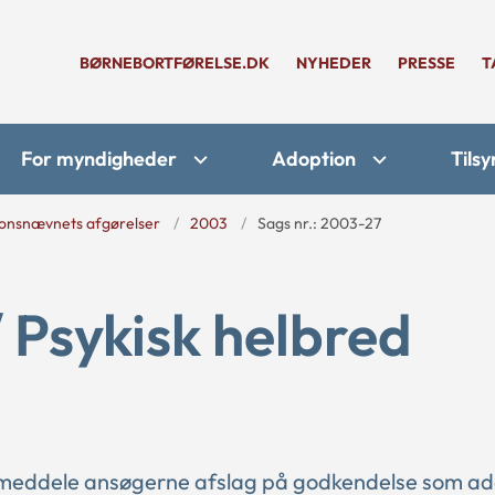
BØRNEBORTFØRELSE.DK
NYHEDER
PRESSE
T
For myndigheder
Adoption
Tilsy
onsnævnets afgørelser
2003
Sags nr.: 2003-27
/ Psykisk helbred
t meddele ansøgerne afslag på godkendelse som a