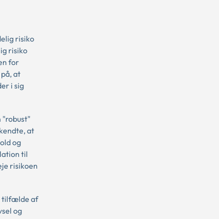
lig risiko
ig risiko
en for
på, at
r i sig
 "robust"
kendte, at
hold og
ation til
je risikoen
tilfælde af
vsel og