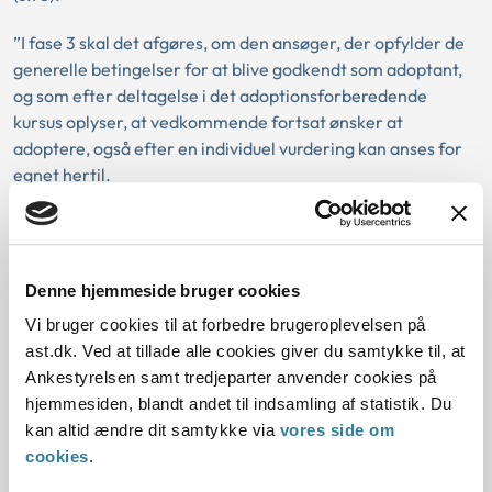
”I fase 3 skal det afgøres, om den ansøger, der opfylder de
generelle betingelser for at blive godkendt som adoptant,
og som efter deltagelse i det adoptionsforberedende
kursus oplyser, at vedkommende fortsat ønsker at
adoptere, også efter en individuel vurdering kan anses for
egnet hertil.
Undersøgelsen i fase 3 må forventes i hovedparten af
sagerne at kunne koncentreres om en individuel beskrivelse
af ansøgeren. Denne beskrivelse vil dels have til formål at
Denne hjemmeside bruger cookies
give samrådet det fornødne grundlag for at træffe
Vi bruger cookies til at forbedre brugeroplevelsen på
afgørelse om godkendelse som adoptant og fastsætte de
ast.dk. Ved at tillade alle cookies giver du samtykke til, at
nærmere rammer for godkendelsen, dels at give de
Ankestyrelsen samt tredjeparter anvender cookies på
udenlandske myndigheder det nødvendige grundlag for
hjemmesiden, blandt andet til indsamling af statistik. Du
deres afgørelse om godkendelse af ansøgeren og anvisning
kan altid ændre dit samtykke via
vores side om
af et barn til den pågældende” (s.88).
cookies
.
Da formålet med fase 1, som beskrevet, primært er en