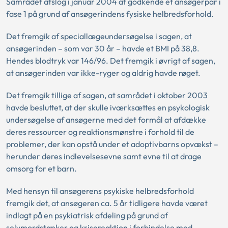
Samrådet afslog i januar 2004 at godkende et ansøgerpar i
fase 1 på grund af ansøgerindens fysiske helbredsforhold.
Det fremgik af speciallægeundersøgelse i sagen, at
ansøgerinden – som var 30 år – havde et BMI på 38,8.
Hendes blodtryk var 146/96. Det fremgik i øvrigt af sagen,
at ansøgerinden var ikke-ryger og aldrig havde røget.
Det fremgik tillige af sagen, at samrådet i oktober 2003
havde besluttet, at der skulle iværksættes en psykologisk
undersøgelse af ansøgerne med det formål at afdække
deres ressourcer og reaktionsmønstre i forhold til de
problemer, der kan opstå under et adoptivbarns opvækst –
herunder deres indlevelsesevne samt evne til at drage
omsorg for et barn.
Med hensyn til ansøgerens psykiske helbredsforhold
fremgik det, at ansøgeren ca. 5 år tidligere havde været
indlagt på en psykiatrisk afdeling på grund af
selvmordstanker og krisereaktion i forbindelse med