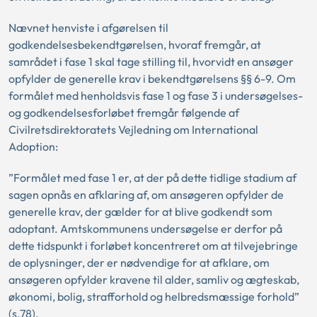
Nævnet henviste i afgørelsen til
godkendelsesbekendtgørelsen, hvoraf fremgår, at
samrådet i fase 1 skal tage stilling til, hvorvidt en ansøger
opfylder de generelle krav i bekendtgørelsens §§ 6-9. Om
formålet med henholdsvis fase 1 og fase 3 i undersøgelses-
og godkendelsesforløbet fremgår følgende af
Civilretsdirektoratets Vejledning om International
Adoption:
”Formålet med fase 1 er, at der på dette tidlige stadium af
sagen opnås en afklaring af, om ansøgeren opfylder de
generelle krav, der gælder for at blive godkendt som
adoptant. Amtskommunens undersøgelse er derfor på
dette tidspunkt i forløbet koncentreret om at tilvejebringe
de oplysninger, der er nødvendige for at afklare, om
ansøgeren opfylder kravene til alder, samliv og ægteskab,
økonomi, bolig, strafforhold og helbredsmæssige forhold”
(s.78).