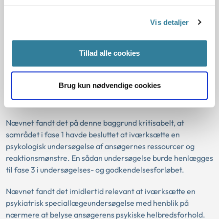
stillingtagen til objektive forhold omkring ansøgeren og
ikke en nærmere vurdering af ansøgerens individuelle
Vis detaljer
ressourcer, vil en psykologisk undersøgelse af en ansøgers
ressourcer almindeligvis også henhøre til fase 3. Herved
Tillad alle cookies
opnås også, at der i forbindelse med specialundersøgelsen
kan inddrages andre mere individuelle forhold omkring en
ansøger, som først er kommet frem under den eller de
Brug kun nødvendige cookies
samtaler, der har fundet sted med ansøgeren under fase 3 i
undersøgelsesforløbet.
Nævnet fandt det på denne baggrund kritisabelt, at
samrådet i fase 1 havde besluttet at iværksætte en
psykologisk undersøgelse af ansøgernes ressourcer og
reaktionsmønstre. En sådan undersøgelse burde henlægges
til fase 3 i undersøgelses- og godkendelsesforløbet.
Nævnet fandt det imidlertid relevant at iværksætte en
psykiatrisk speciallægeundersøgelse med henblik på
nærmere at belyse ansøgerens psykiske helbredsforhold.