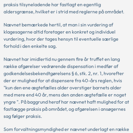
praksis tilsyneladende har fastlagt en egentlig
aldersgrænse, hvilket er i strid med reglerne på området.
Nævnet bemærkede hertil, at man i sin vurdering af
klagesagerne altid foretager en konkret og individuel
vurdering, hvor der tages hensyn til eventuelle særlige
forhold i den enkelte sag.
Nævnet har imidlertid nu gennem fire år truffet en lang
række afgørelser vedrørende dispensation i medfør af
godkendelsesbekendtgørelsens § 6, stk. 2, nr. 1, hvorefter
der er mulighed for at dispensere fra 40-års reglen, hvis
"kun den ene ægtefælles alder overstiger barnets alder
med mere end 40 år, mens den anden ægtefælle er noget
yngre ". På baggrund heraf har nævnet haft mulighed for at
fastlægge praksis på området, og afgørelsen i ansøgernes
sag følger praksis.
Som forvaltningsmyndighed er nævnet underlagt en række