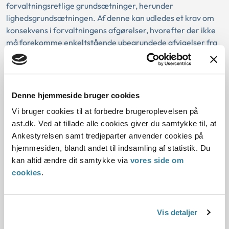
forvaltningsretlige grundsætninger, herunder
lighedsgrundsætningen. Af denne kan udledes et krav om
konsekvens i forvaltningens afgørelser, hvorefter der ikke
må forekomme enkeltstående ubegrundede afvigelser fra
en i øvrigt fulgt praksis. Det antages således også i
forvaltningsretten, at kravet om konsekvens i
forvaltningens afgørelser indebærer, at en
forvaltningsmyndighed ved dannelsen af administrativ
Denne hjemmeside bruger cookies
praksis vil se fremad, og at der – når der er tale om et stort
Vi bruger cookies til at forbedre brugeroplevelsen på
antal afgørelser – ved hjælp af en klassifikation ud fra
ast.dk. Ved at tillade alle cookies giver du samtykke til, at
sagligt vedkommende hensyn danner sig et mønster. En
Ankestyrelsen samt tredjeparter anvender cookies på
sådan praksisdannelse vil i sagens natur indeholde et
hjemmesiden, blandt andet til indsamling af statistik. Du
element af regeldannelse, og det vil i sammenhæng
kan altid ændre dit samtykke via
vores side om
hermed forekomme, at en myndighed formulerer
cookies
.
vejledende regler på grundlag af erfaringerne fra den
hidtidige praksis, jf. i den sammenhæng resuméerne på
nævnets hjemmeside.
Vis detaljer
Nævnets praksis på området indebærer imidlertid ikke, at