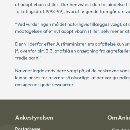
et adoptivbarn stiller. Der henvistes i den forbindelse 
folketingsåret 1998-99), hvoraf følgende fremgår om v
”Ved vurderingen må det naturligvis tillægges vægt, at 
modtagelsen af et nyt adoptivbarn stiller, selv mener at
Der vil derfor efter Justitsministeriets opfattelse kun 
jf. ovenfor pkt. 3.3, at afslå en ansøgning fra ægtefælle
tredje barn.”
Nævnet lagde endvidere vægt på, at de beskrevne vanske
kunne anses for at være så alvorlige, at der var grundl
ansøgernes gode ressourcer.
Ankestyrelsen
Om Anke
Postadresse: