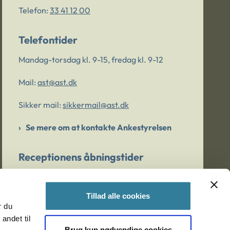
Telefon:
33 41 12 00
Telefontider
Mandag-torsdag kl. 9-15, fredag kl. 9-12
Mail:
ast@ast.dk
Sikker mail:
sikkermail@ast.dk
Se mere om at kontakte Ankestyrelsen
Receptionens åbningstider
Mandag-torsdag kl. 9-15, fredag kl. 9-13
Tillad alle cookies
r du
Er du bekymret for et barn/en ung?
andet til
Brug kun nødvendige cookies