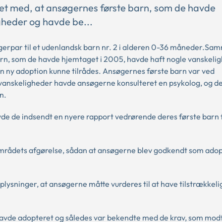
t med, at ansøgernes første barn, som de havde
gheder og havde be...
rpar til et udenlandsk barn nr. 2 i alderen 0-36 måneder.Sam
rn, som de havde hjemtaget i 2005, havde haft nogle vanskeli
en ny adoption kunne tilrådes. Ansøgernes første barn var ved
svanskeligheder havde ansøgerne konsulteret en psykolog, og d
n.
de de indsendt en nyere rapport vedrørende deres første barn 
rådets afgørelse, sådan at ansøgerne blev godkendt som adopt
lysninger, at ansøgerne måtte vurderes til at have tilstrækkeli
havde adopteret og således var bekendte med de krav, som mod