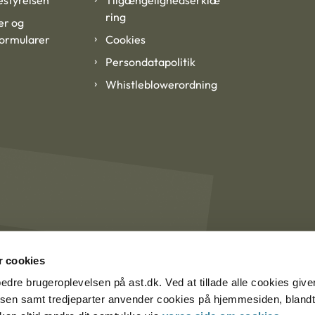
styrelsen
Tilgængelighedserklæ
ring
er og
formularer
Cookies
Persondatapolitik
Whistleblowerordning
 cookies
rbedre brugeroplevelsen på ast.dk. Ved at tillade alle cookies give
lsen samt tredjeparter anvender cookies på hjemmesiden, blandt 