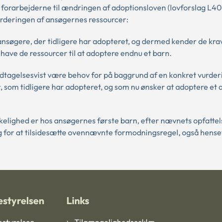
til forarbejderne til ændringen af adoptionsloven (lovforslag L40
urderingen af ansøgernes ressourcer:
ansøgere, der tidligere har adopteret, og dermed kender de kra
 have de ressourcer til at adoptere endnu et barn.
undtagelsesvist være behov for på baggrund af en konkret vurderi
r, som tidligere har adopteret, og som nu ønsker at adoptere et 
lighed er hos ansøgernes første barn, efter nævnets opfattels
ag for at tilsidesætte ovennævnte formodningsregel, også henset
styrelsen
Links