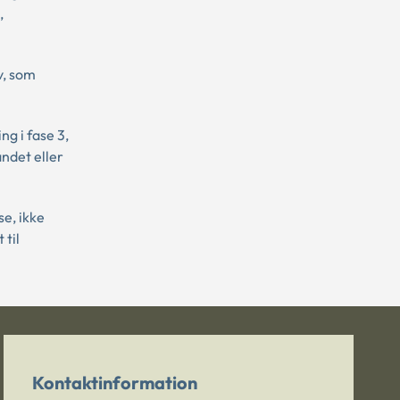
,
v, som
ng i fase 3,
andet eller
e, ikke
 til
Kontaktinformation