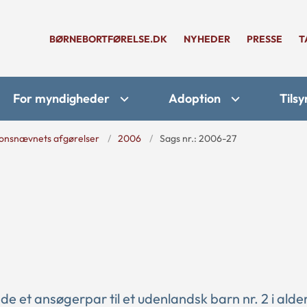
BØRNEBORTFØRELSE.DK
NYHEDER
PRESSE
T
For myndigheder
Adoption
Tilsy
onsnævnets afgørelser
2006
Sags nr.: 2006-27
 et ansøgerpar til et udenlandsk barn nr. 2 i alde