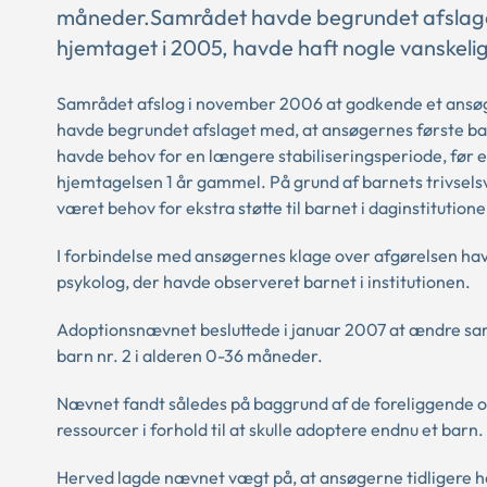
måneder.Samrådet havde begrundet afslage
hjemtaget i 2005, havde haft nogle vanskeli
Samrådet afslog i november 2006 at godkende et ansøge
havde begrundet afslaget med, at ansøgernes første ba
havde behov for en længere stabiliseringsperiode, før 
hjemtagelsen 1 år gammel. På grund af barnets trivsel
været behov for ekstra støtte til barnet i daginstitutione
I forbindelse med ansøgernes klage over afgørelsen hav
psykolog, der havde observeret barnet i institutionen.
Adoptionsnævnet besluttede i januar 2007 at ændre sam
barn nr. 2 i alderen 0-36 måneder.
Nævnet fandt således på baggrund af de foreliggende op
ressourcer i forhold til at skulle adoptere endnu et barn.
Herved lagde nævnet vægt på, at ansøgerne tidligere 