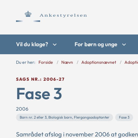
Vil du klage?
For børn og unge
Du er her:
Forside
Nævn
Adoptionsnævnet
Adopti
SAGS NR.: 2006-27
Fase 3
2006
Barn nr. 2 eller 3, Biologisk barn, Flergangsadoptanter
Fase 3
Samrådet afslog i november 2006 at godkende