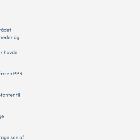
rådet
gheder og
er havde
fra en PPR
anter til
ge
tagelsen af