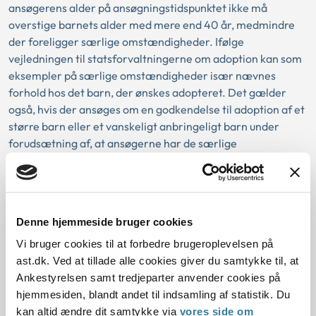
ansøgerens alder på ansøgningstidspunktet ikke må
overstige barnets alder med mere end 40 år, medmindre
der foreligger særlige omstændigheder. Ifølge
vejledningen til statsforvaltningerne om adoption kan som
eksempler på særlige omstændigheder især nævnes
forhold hos det barn, der ønskes adopteret. Det gælder
også, hvis der ansøges om en godkendelse til adoption af et
større barn eller et vanskeligt anbringeligt barn under
forudsætning af, at ansøgerne har de særlige
kvalifikationer, der vil kunne medvirke til at sikre et gunstigt
adoptionsforløb for et sådant barn.
Nævnet lagde ved afgørelsen vægt på, at en afvigelse på 13
Denne hjemmeside bruger cookies
måneder under hensyn til parrets godkendelsesramme
måtte anses for at være relativ beskeden. Det blev
Vi bruger cookies til at forbedre brugeroplevelsen på
endvidere tillagt betydning, at barnets ophold på institution
ast.dk. Ved at tillade alle cookies giver du samtykke til, at
ville blive forlænget med 6 måneder, hvis barnet skulle
Ankestyrelsen samt tredjeparter anvender cookies på
matches med en anden familie.
hjemmesiden, blandt andet til indsamling af statistik. Du
kan altid ændre dit samtykke via
vores side om