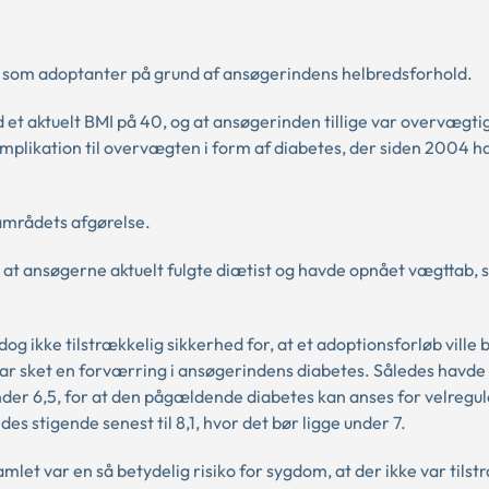
 som adoptanter på grund af ansøgerindens helbredsforhold.
et aktuelt BMI på 40, og at ansøgerinden tillige var overvægti
omplikation til overvægten i form af diabetes, der siden 2004 
amrådets afgørelse.
 at ansøgerne aktuelt fulgte diætist og havde opnået vægttab, 
ikke tilstrækkelig sikkerhed for, at et adoptionsforløb ville bl
var sket en forværring i ansøgerindens diabetes. Således havd
under 6,5, for at den pågældende diabetes kan anses for velregule
 stigende senest til 8,1, hvor det bør ligge under 7.
et var en så betydelig risiko for sygdom, at der ikke var tilst