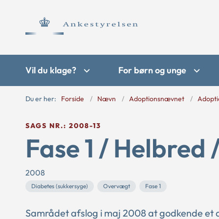
Vil du klage?
For børn og unge
Du er her:
Forside
Nævn
Adoptionsnævnet
Adopti
SAGS NR.: 2008-13
Fase 1 / Helbred 
2008
Diabetes (sukkersyge)
Overvægt
Fase 1
Samrådet afslog i maj 2008 at godkende et