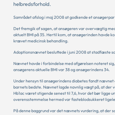
helbredsforhold.
Samrådet afslog i maj 2008 at godkende et ansøgerpar
Det fremgik af sagen, at ansøgeren var overvægtig med 
aktuelt BMI på 35. Hertil kom, at ansøgerinden havde k
krævet medicinsk behandling.
Adoptionsnævnet besluttede i juni 2008 at stadfæste s
Nævnet havde i forbindelse med afgørelsen noteret sig,
ansøgerens aktuelle BMI var 38 og ansøgerindens 34.
Under hensyn til ansøgerindens diabetes fandt nævnet dog 
barnets bedste. Nævnet lagde navnlig vægt på, at der 
Hb1ac været stigende senest til 7,6, hvor det bør ligge 
overensstemmelse hermed var fasteblodsukkeret ligeledes
På denne baggrund var det nævnets vurdering, at der saml