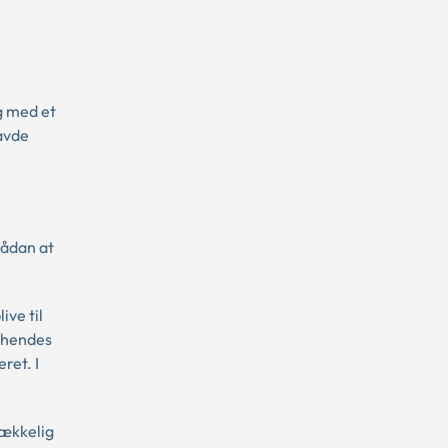
g med et
havde
sådan at
ive til
e hendes
ret. I
rækkelig