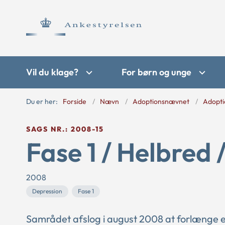
Vil du klage?
For børn og unge
Du er her:
Forside
Nævn
Adoptionsnævnet
Adopti
SAGS NR.: 2008-15
Fase 1 / Helbred 
2008
Depression
Fase 1
Samrådet afslog i august 2008 at forlænge 