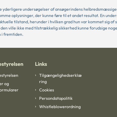
e yderligere undersøgelser af ansøgerindens helbredsmæssige 
omme oplysninger, der kunne føre til et andet resultat. En unde
ktuelle tilstand, herunder i hvilken grad hun var kommet sig af 
en ville ikke med tilstrækkelig sikkerhed kunne forudsige nog
 i fremtiden.
styrelsen
Links
styrelsen
Tilgængelighedserklæ
ring
er og
formularer
Cookies
Persondatapolitik
Whistleblowerordning