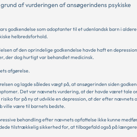
 grund af vurderingen af ansøgerindens psykiske
rs godkendelse som adoptanter til et udenlandsk barn i aldere
kiske helbredsforhold.
elsen af den oprindelige godkendelse havde haft en depression
, der dog hurtigt var behandlet medicinsk.
ets afgørelse.
relsen og lagde således vægt på, at ansøgerinden siden godke
mptomer. Det var nævnets vurdering, at der havde været tale 
risiko for på ny at udvikle en depression, at der efter nævnets 
b ville være til barnets bedste.
essive behandling efter nævnets opfattelse ikke kunne medfø
de tilstrækkelig sikkerhed for, at tilbagefald også på længere s