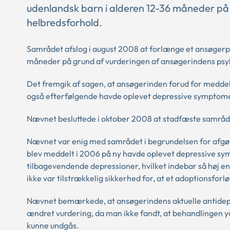
udenlandsk barn i alderen 12-36 måneder på
helbredsforhold.
Samrådet afslog i august 2008 at forlænge et ansøgerpa
måneder på grund af vurderingen af ansøgerindens psy
Det fremgik af sagen, at ansøgerinden forud for meddel
også efterfølgende havde oplevet depressive symptomer
Nævnet besluttede i oktober 2008 at stadfæste samråd
Nævnet var enig med samrådet i begrundelsen for afgø
blev meddelt i 2006 på ny havde oplevet depressive sy
tilbagevendende depressioner, hvilket indebar så høj en 
ikke var tilstrækkelig sikkerhed for, at et adoptionsforlø
Nævnet bemærkede, at ansøgerindens aktuelle antidepr
ændret vurdering, da man ikke fandt, at behandlingen yde
kunne undgås.