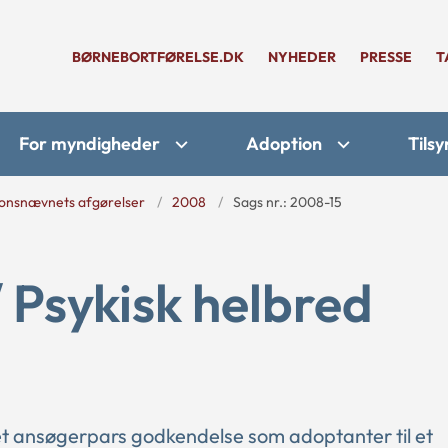
BØRNEBORTFØRELSE.DK
NYHEDER
PRESSE
T
For myndigheder
Adoption
Tilsy
onsnævnets afgørelser
2008
Sags nr.: 2008-15
/ Psykisk helbred
et ansøgerpars godkendelse som adoptanter til et