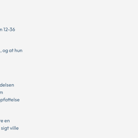
n 12-36
, og at hun
ndelsen
om
opfattelse
re en
igt ville