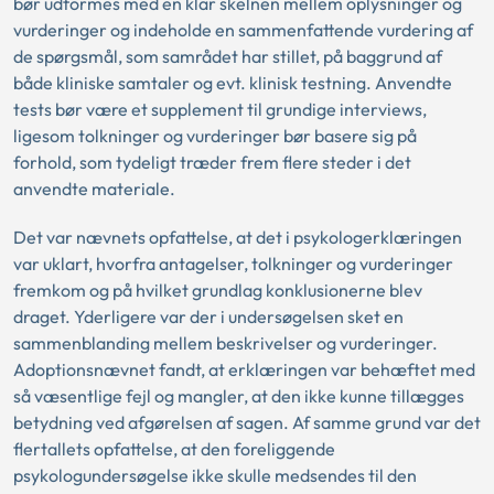
bør udformes med en klar skelnen mellem oplysninger og
vurderinger og indeholde en sammenfattende vurdering af
de spørgsmål, som samrådet har stillet, på baggrund af
både kliniske samtaler og evt. klinisk testning. Anvendte
tests bør være et supplement til grundige interviews,
ligesom tolkninger og vurderinger bør basere sig på
forhold, som tydeligt træder frem flere steder i det
anvendte materiale.
Det var nævnets opfattelse, at det i psykologerklæringen
var uklart, hvorfra antagelser, tolkninger og vurderinger
fremkom og på hvilket grundlag konklusionerne blev
draget. Yderligere var der i undersøgelsen sket en
sammenblanding mellem beskrivelser og vurderinger.
Adoptionsnævnet fandt, at erklæringen var behæftet med
så væsentlige fejl og mangler, at den ikke kunne tillægges
betydning ved afgørelsen af sagen. Af samme grund var det
flertallets opfattelse, at den foreliggende
psykologundersøgelse ikke skulle medsendes til den