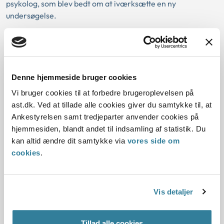
psykolog, som blev bedt om at iværksætte en ny
undersøgelse.
Flertallet lagde ved afgørelsen vægt på, at det på det
foreliggende grundlag var vanskeligt at vurdere
ansøgernes egnethed som adoptanter, og at det derfor var
relevant at tilvejebringe en ny undersøgelse til belysning af
Denne hjemmeside bruger cookies
en række forhold vedrørende ansøgernes
Vi bruger cookies til at forbedre brugeroplevelsen på
personlighedsmæssige ressourcer.
ast.dk. Ved at tillade alle cookies giver du samtykke til, at
Ankestyrelsen samt tredjeparter anvender cookies på
Et mindretal voterede for at ændre samrådets afgørelse og
hjemmesiden, blandt andet til indsamling af statistik. Du
godkende ansøgerne som adoptanter, da mindretallet
kan altid ændre dit samtykke via
vores side om
fandt, at ansøgerne ud fra de foreliggende oplysninger
cookies
.
måtte antages at være i besiddelse af tilstrækkelige
ressourcer i forhold til at varetage omsorgen for et
adoptivbarn.
Vis detaljer
Efter § 8 i bekendtgørelse om forretningsorden for
Adoptionsnævnet træffes nævnets beslutninger ved
Tillad alle cookies