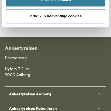
almindeligt stemmeflertal.
Nævnet vejledte endelig ansøgerne om muligheden for at
Brug kun nødvendige cookies
klage til psykolognævnet over den foreliggende
psykologundersøgelse.
Ankestyrelsen
Postadresse:
Nytorv 7, 2. sal
9000 Aalborg
Ankestyrelsen Aalborg
Ankestyrelsen København