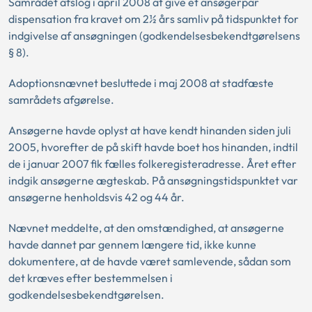
Samrådet afslog i april 2008 at give et ansøgerpar
dispensation fra kravet om 2½ års samliv på tidspunktet for
indgivelse af ansøgningen (godkendelsesbekendtgørelsens
§ 8).
Adoptionsnævnet besluttede i maj 2008 at stadfæste
samrådets afgørelse.
Ansøgerne havde oplyst at have kendt hinanden siden juli
2005, hvorefter de på skift havde boet hos hinanden, indtil
de i januar 2007 fik fælles folkeregisteradresse. Året efter
indgik ansøgerne ægteskab. På ansøgningstidspunktet var
ansøgerne henholdsvis 42 og 44 år.
Nævnet meddelte, at den omstændighed, at ansøgerne
havde dannet par gennem længere tid, ikke kunne
dokumentere, at de havde været samlevende, sådan som
det kræves efter bestemmelsen i
godkendelsesbekendtgørelsen.