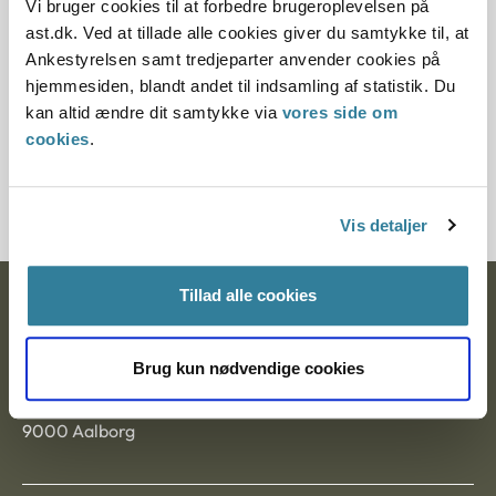
Vi bruger cookies til at forbedre brugeroplevelsen på
ressourcer kan således heller ikke efter nævnets vurdering
ast.dk. Ved at tillade alle cookies giver du samtykke til, at
tillægges betydning. Baggrunden herfor er, at
Ankestyrelsen samt tredjeparter anvender cookies på
samlivskravet har til formål at sikre, at ansøgerne lever i et
hjemmesiden, blandt andet til indsamling af statistik. Du
stabilt parforhold.
kan altid ændre dit samtykke via
vores side om
cookies
.
Nævnet var dog enig med samrådet i, at der kunne være
grundlag for at meddele dispensation fra samlivskravet, når
samlivet havde varet 2 år.
Vis detaljer
Tillad alle cookies
Ankestyrelsen
Postadresse:
Brug kun nødvendige cookies
Nytorv 7, 2. sal
9000 Aalborg