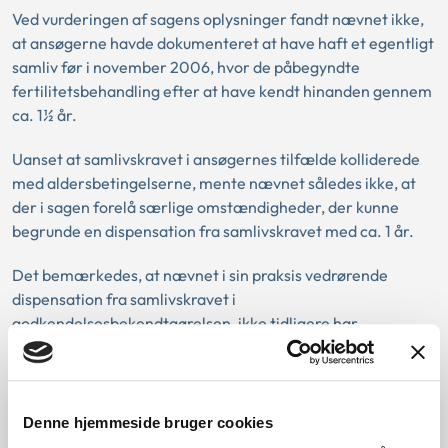
Ved vurderingen af sagens oplysninger fandt nævnet ikke,
at ansøgerne havde dokumenteret at have haft et egentligt
samliv før i november 2006, hvor de påbegyndte
fertilitetsbehandling efter at have kendt hinanden gennem
ca. 1½ år.
Uanset at samlivskravet i ansøgernes tilfælde kolliderede
med aldersbetingelserne, mente nævnet således ikke, at
der i sagen forelå særlige omstændigheder, der kunne
begrunde en dispensation fra samlivskravet med ca. 1 år.
Det bemærkedes, at nævnet i sin praksis vedrørende
dispensation fra samlivskravet i
godkendelsesbekendtgørelsen, ikke tidligere har
dispenseret i tilfælde, hvor samlivet har varet i mindre end
2 år på ansøgningstidspunktet. Efter en konkret vurdering
fandt nævnet heller ikke, at der i ansøgernes sag forelå
omstændigheder, hvorefter de kunne meddeles yderligere
Denne hjemmeside bruger cookies
dispensation. Forhold som vedrører helbred, livsstil og