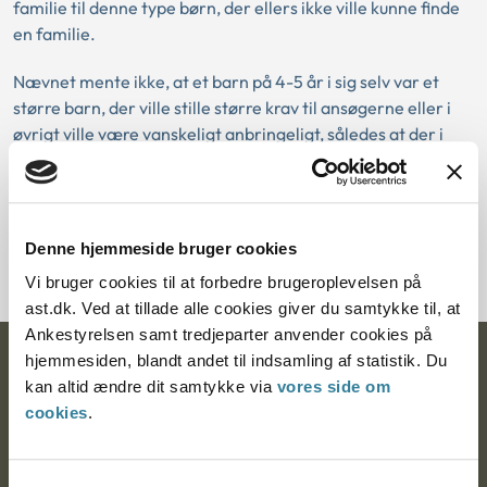
familie til denne type børn, der ellers ikke ville kunne finde
en familie.
Nævnet mente ikke, at et barn på 4-5 år i sig selv var et
større barn, der ville stille større krav til ansøgerne eller i
øvrigt ville være vanskeligt anbringeligt, således at der i
medfør af godkendelsesbekendtgørelsens § 7, stk. 2, nr. 3,
hvis der forelå særlige omstændigheder i øvrigt, kunne ske
en fravigelse fra udgangspunktet om, at ansøgernes alder
på ansøgningstidspunktet ikke måtte overstige barnets
Denne hjemmeside bruger cookies
alder med mere end 40 år.
Vi bruger cookies til at forbedre brugeroplevelsen på
ast.dk. Ved at tillade alle cookies giver du samtykke til, at
Ankestyrelsen samt tredjeparter anvender cookies på
hjemmesiden, blandt andet til indsamling af statistik. Du
Ankestyrelsen
kan altid ændre dit samtykke via
vores side om
cookies
.
Postadresse:
Nytorv 7, 2. sal