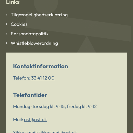
Links
Tilgængelighedserklæring
Cookies
Persondatapolitik
Whistleblowerordning
Kontaktinformation
Telefon:
33 41 12 00
Telefontider
Mandag-torsdag kl. 9-15, fredag kl. 9-12
Mail:
ast@ast.dk
Sikker mail:
sikkermail@ast.dk