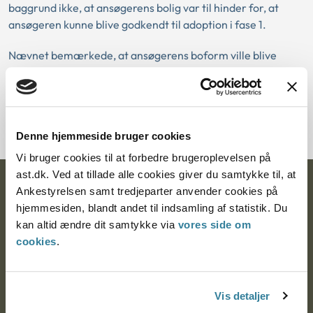
baggrund ikke, at ansøgerens bolig var til hinder for, at
ansøgeren kunne blive godkendt til adoption i fase 1.
Nævnet bemærkede, at ansøgerens boform ville blive
inddraget i fase 3-vurderingen, herunder de medfølgende
praktiske problemer ved bl.a. bad i kælderen samt de
øvrige udfordringer, der kunne være forbundet med at bo i
bofællesskab med et adoptivbarn.
Denne hjemmeside bruger cookies
Vi bruger cookies til at forbedre brugeroplevelsen på
ast.dk. Ved at tillade alle cookies giver du samtykke til, at
Ankestyrelsen
Ankestyrelsen samt tredjeparter anvender cookies på
hjemmesiden, blandt andet til indsamling af statistik. Du
Postadresse:
kan altid ændre dit samtykke via
vores side om
cookies
.
Nytorv 7, 2. sal
9000 Aalborg
Vis detaljer