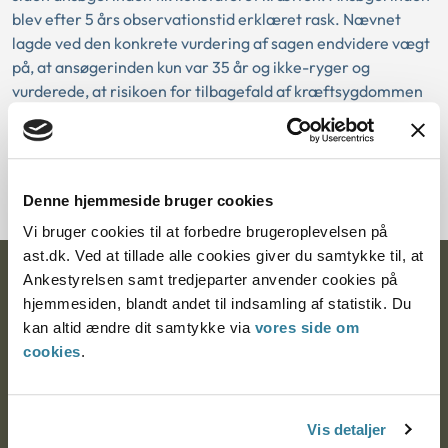
blev efter 5 års observationstid erklæret rask. Nævnet
lagde ved den konkrete vurdering af sagen endvidere vægt
på, at ansøgerinden kun var 35 år og ikke-ryger og
vurderede, at risikoen for tilbagefald af kræftsygdommen
og død af denne årsag i den konkrete sag var mindre end 2
%. Nævnet mente på denne baggrund ikke, at de
helbredsmæssige forhold var til hinder for godkendelse
som adoptant.
Denne hjemmeside bruger cookies
Vi bruger cookies til at forbedre brugeroplevelsen på
ast.dk. Ved at tillade alle cookies giver du samtykke til, at
Ankestyrelsen samt tredjeparter anvender cookies på
Ankestyrelsen
hjemmesiden, blandt andet til indsamling af statistik. Du
Postadresse:
kan altid ændre dit samtykke via
vores side om
cookies
.
Nytorv 7, 2. sal
9000 Aalborg
Vis detaljer