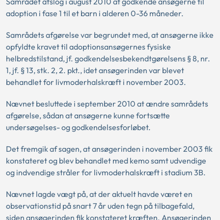
Samrådet afslog i august 2010 at godkende ansøgerne til
adoption i fase 1 til et barn i alderen 0-36 måneder.
Samrådets afgørelse var begrundet med, at ansøgerne ikke
opfyldte kravet til adoptionsansøgernes fysiske
helbredstilstand, jf. godkendelsesbekendtgørelsens § 8, nr.
1, jf. § 13, stk. 2, 2. pkt., idet ansøgerinden var blevet
behandlet for livmoderhalskræft i november 2003.
Nævnet besluttede i september 2010 at ændre samrådets
afgørelse, sådan at ansøgerne kunne fortsætte
undersøgelses- og godkendelsesforløbet.
Det fremgik af sagen, at ansøgerinden i november 2003 fik
konstateret og blev behandlet med kemo samt udvendige
og indvendige stråler for livmoderhalskræft i stadium 3B.
Nævnet lagde vægt på, at der aktuelt havde været en
observationstid på snart 7 år uden tegn på tilbagefald,
siden ansøgerinden fik konstateret kræften. Ansøgerinden