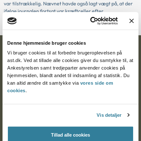
var tilstrækkelig. Nævnet havde også lagt vægt på, at der
ifølge journalen fortsat var kræftceller efter
keglesnitsoperationen.
Denne hjemmeside bruger cookies
Ankestyrelsen
Vi bruger cookies til at forbedre brugeroplevelsen på
ast.dk. Ved at tillade alle cookies giver du samtykke til, at
Postadresse:
Ankestyrelsen samt tredjeparter anvender cookies på
hjemmesiden, blandt andet til indsamling af statistik. Du
Nytorv 7, 2. sal
kan altid ændre dit samtykke via
vores side om
9000 Aalborg
cookies
.
Ankestyrelsen Aalborg
Vis detaljer
Ankestyrelsen København
Tillad alle cookies