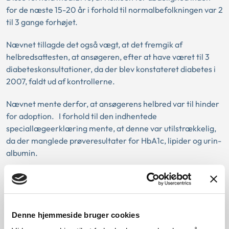
for de næste 15-20 år i forhold til normalbefolkningen var 2
til 3 gange forhøjet.
Nævnet tillagde det også vægt, at det fremgik af
helbredsattesten, at ansøgeren, efter at have været til 3
diabeteskonsultationer, da der blev konstateret diabetes i
2007, faldt ud af kontrollerne.
Nævnet mente derfor, at ansøgerens helbred var til hinder
for adoption. I forhold til den indhentede
speciallægeerklæring mente, at denne var utilstrækkelig,
da der manglede prøveresultater for HbA1c, lipider og urin-
albumin.
Det fremgår således af Adoptionsnævnets vejledning til
speciallæger om udfærdigelse af erklæringer i
adoptionssager, at erklæringerne skal indeholde relevante
prøve- og undersøgelsesresultater (laboratorieprøver,
Denne hjemmeside bruger cookies
billeddiagnostiske undersøgelser mv. af tilstrækkelig ny