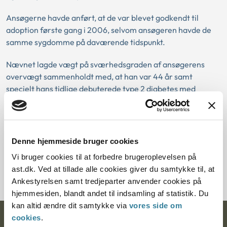
Ansøgerne havde anført, at de var blevet godkendt til
adoption første gang i 2006, selvom ansøgeren havde de
samme sygdomme på daværende tidspunkt.
Nævnet lagde vægt på sværhedsgraden af ansøgerens
overvægt sammenholdt med, at han var 44 år samt
specielt hans tidlige debuterede type 2 diabetes med
ledsagende forhøjede blodtryk og kolesterol. Nævnet
mente, at ansøgerens risiko for død inden for de næste 20
år var mere end 10 % på baggrund af oplysningerne om
hans helbredsmæssige forhold. Henset til ansøgerens alder
Denne hjemmeside bruger cookies
og den almindelige dødsrisiko i befolkningen, ville den
Vi bruger cookies til at forbedre brugeroplevelsen på
samlede dødsrisiko for ansøgeren være så høj, at man ikke
ast.dk. Ved at tillade alle cookies giver du samtykke til, at
anså det foreneligt med en godkendelse af adoption.
Ankestyrelsen samt tredjeparter anvender cookies på
hjemmesiden, blandt andet til indsamling af statistik. Du
kan altid ændre dit samtykke via
vores side om
cookies
.
Ankestyrelsen