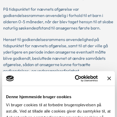
På tidspunktet for nævnets afgørelse var
godkendelsesrammen anvendelig i forhold til et barn i
alderen 0-5 måneder, når der blev taget hensyn til at skabe
naturlig søskendeafstand til ansøgernes første barn.
Henset til godkendelsesrammens anvendelighed på
tidspunktet for nævnets afgørelse, samt til at der ville gå
yderligere en periode inden ansøgerne eventuelt måtte
blive godkendt, besluttede nævnet at ændre samrådets
afgørelse, sådan at ansøgerne kunne fortsætte
godkendelses- og undersøgelsesforløbet.
Adoptionsnævnet bemærkede, at afgørelsen var truffet
efter en konkret vurdering af sagens omstændigheder.
Denne hjemmeside bruger cookies
I forbindelse med bl.a. behandlingen af denne sag at
Vi bruger cookies til at forbedre brugeroplevelsen på
foreslå Familiestyrelsen, at det overvejes at indføre en
ast.dk. Ved at tillade alle cookies giver du samtykke til, at
generel regel om en bestemt periode, der bør forløbe fra