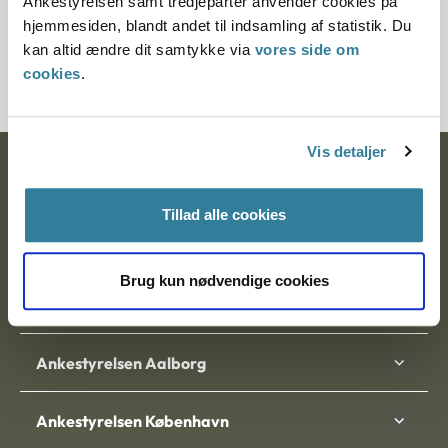
Ankestyrelsen samt tredjeparter anvender cookies på
hjemtagelsen af et barn eller fødsel af et barn, indtil en (ny)
hjemmesiden, blandt andet til indsamling af statistik. Du
ansøgning om adoption kan indgives. Efter nævnets
kan altid ændre dit samtykke via
vores side om
opfattelse ville en periode på f.eks. 6 måneder
cookies
.
imødekomme disse overvejelser.
Vis detaljer
Ankestyrelsen
Tillad alle cookies
Postadresse:
Nytorv 7, 2. sal
Brug kun nødvendige cookies
9000 Aalborg
Ankestyrelsen Aalborg
Ankestyrelsen København