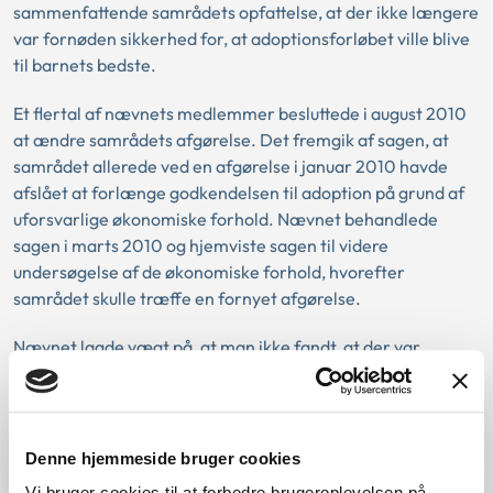
sammenfattende samrådets opfattelse, at der ikke længere
var fornøden sikkerhed for, at adoptionsforløbet ville blive
til barnets bedste.
Et flertal af nævnets medlemmer besluttede i august 2010
at ændre samrådets afgørelse. Det fremgik af sagen, at
samrådet allerede ved en afgørelse i januar 2010 havde
afslået at forlænge godkendelsen til adoption på grund af
uforsvarlige økonomiske forhold. Nævnet behandlede
sagen i marts 2010 og hjemviste sagen til videre
undersøgelse af de økonomiske forhold, hvorefter
samrådet skulle træffe en fornyet afgørelse.
Nævnet lagde vægt på, at man ikke fandt, at der var
fremkommet oplysninger, som, sammenlignet med de
oplysninger, der forelå på tidspunktet for godkendelsen,
gjorde det tvivlsomt, om ansøgerne stadig kunne anses for
egnede som adoptanter.
Denne hjemmeside bruger cookies
Vi bruger cookies til at forbedre brugeroplevelsen på