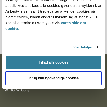
Et mindretal fandt ikke ansøgernes egnethed som
ast.dk. Ved at tillade alle cookies giver du samtykke til, at
adoptanter tilstrækkeligt belyst og ønskede derfor at
Ankestyrelsen samt tredjeparter anvender cookies på
tilbagesende sagen med henblik på iværksættelse af en
hjemmesiden, blandt andet til indsamling af statistik. Du
psykologisk undersøgelse.
kan altid ændre dit samtykke via
vores side om
cookies
.
Efter § 8, stk. 2, i nævnets forretningsorden
(bekendtgørelse nr. 920 af 28. september 2009) træffes
nævnets beslutninger ved almindeligt stemmeflertal.
Vis detaljer
Tillad alle cookies
Ankestyrelsen
Postadresse:
Brug kun nødvendige cookies
Nytorv 7, 2. sal
9000 Aalborg