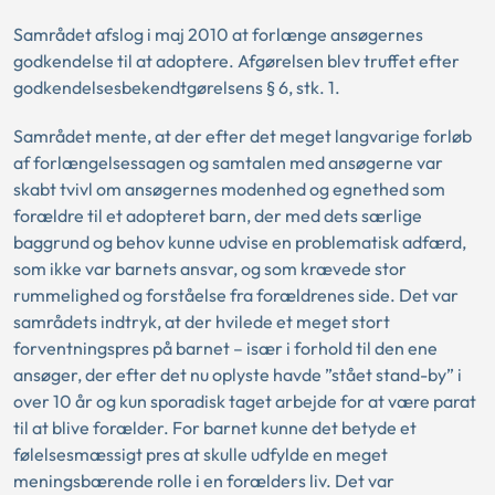
Samrådet afslog i maj 2010 at forlænge ansøgernes
godkendelse til at adoptere. Afgørelsen blev truffet efter
godkendelsesbekendtgørelsens § 6, stk. 1.
Samrådet mente, at der efter det meget langvarige forløb
af forlængelsessagen og samtalen med ansøgerne var
skabt tvivl om ansøgernes modenhed og egnethed som
forældre til et adopteret barn, der med dets særlige
baggrund og behov kunne udvise en problematisk adfærd,
som ikke var barnets ansvar, og som krævede stor
rummelighed og forståelse fra forældrenes side. Det var
samrådets indtryk, at der hvilede et meget stort
forventningspres på barnet – især i forhold til den ene
ansøger, der efter det nu oplyste havde ”stået stand-by” i
over 10 år og kun sporadisk taget arbejde for at være parat
til at blive forælder. For barnet kunne det betyde et
følelsesmæssigt pres at skulle udfylde en meget
meningsbærende rolle i en forælders liv. Det var