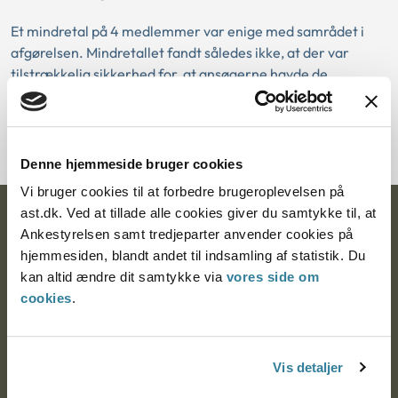
Et mindretal på 4 medlemmer var enige med samrådet i
afgørelsen. Mindretallet fandt således ikke, at der var
tilstrækkelig sikkerhed for, at ansøgerne havde de
nødvendige ressourcer til at adoptere det konkrete
tvillingepar, der begge faldt uden for almen godkendelse,
når ansøgerne allerede havde 3 adoptivbørn.
Denne hjemmeside bruger cookies
Vi bruger cookies til at forbedre brugeroplevelsen på
ast.dk. Ved at tillade alle cookies giver du samtykke til, at
Ankestyrelsen
Ankestyrelsen samt tredjeparter anvender cookies på
hjemmesiden, blandt andet til indsamling af statistik. Du
Postadresse:
kan altid ændre dit samtykke via
vores side om
cookies
.
Nytorv 7, 2. sal
9000 Aalborg
Vis detaljer
Ankestyrelsen Aalborg